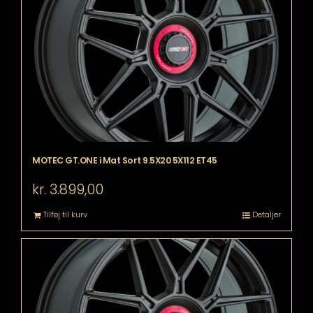
MOTEC GT.ONE i Mat Sort 9.5X20 5X112 ET45
kr.
3.899,00
Tilføj til kurv
Detaljer