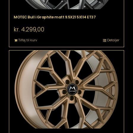
MOTEC Bull i Graphite matt 9.5X21 5X114 ET37
kr.
4.299,00
Tilføj til kurv
Detaljer