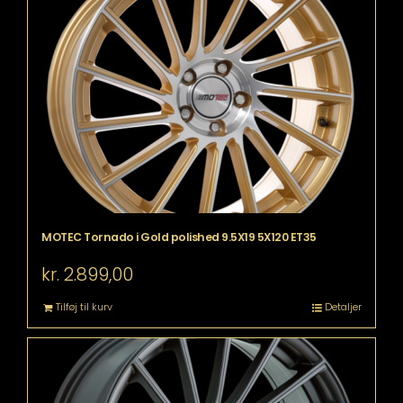
MOTEC Tornado i Gold polished 9.5X19 5X120 ET35
kr.
2.899,00
Tilføj til kurv
Detaljer