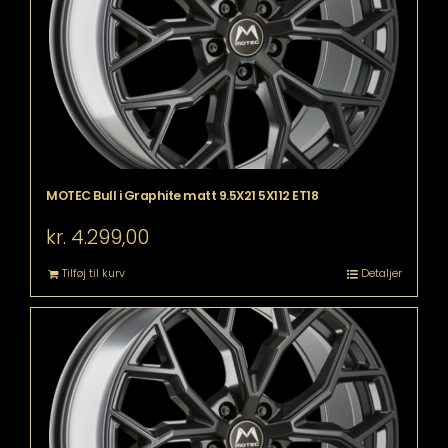
MOTEC Bull i Graphite matt 9.5X21 5X112 ET18
kr.
4.299,00
Tilføj til kurv
Detaljer