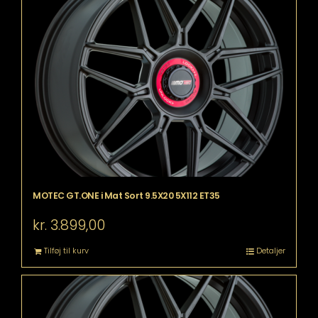
MOTEC GT.ONE i Mat Sort 9.5X20 5X112 ET35
kr.
3.899,00
Tilføj til kurv
Detaljer