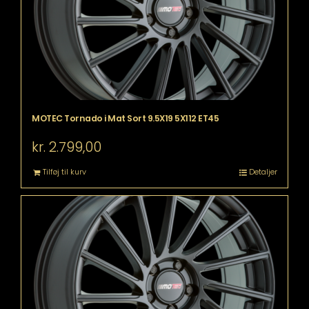
MOTEC Tornado i Mat Sort 9.5X19 5X112 ET45
kr.
2.799,00
Tilføj til kurv
Detaljer