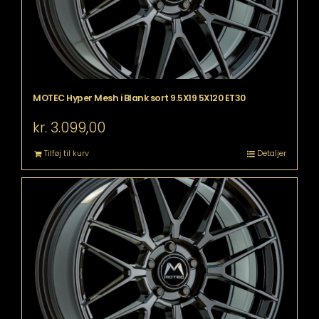
MOTEC Hyper Mesh i Blank sort 9.5X19 5X120 ET30
kr.
3.099,00
Tilføj til kurv
Detaljer