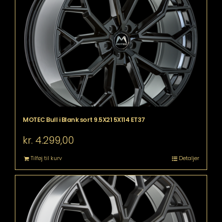
MOTEC Bull i Blank sort 9.5X21 5X114 ET37
kr.
4.299,00
Tilføj til kurv
Detaljer