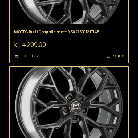
MOTEC Bull i Graphite matt 9.5X21 5X112 ET45
kr.
4.299,00
Tilføj til kurv
Detaljer