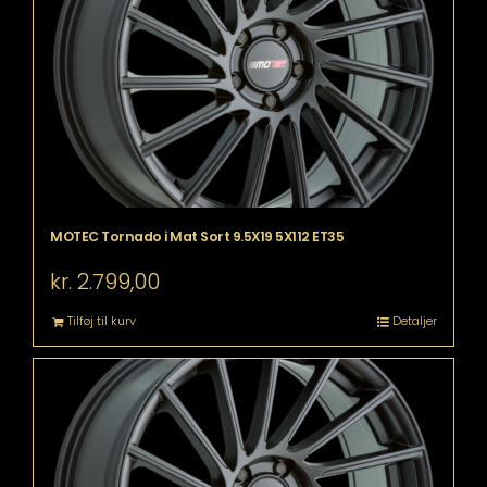
MOTEC Tornado i Mat Sort 9.5X19 5X112 ET35
kr.
2.799,00
Tilføj til kurv
Detaljer