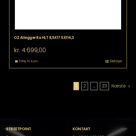
OZ Alleggerita HLT 8,5X17 5X114,3
kr.
4.699,00
Tilføj til kurv
Detaljer
1
2
…
23
Næste
STREETPOINT
KONTAKT