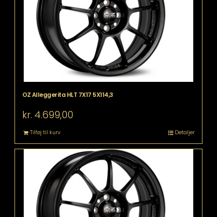
OZ Alleggerita HLT 7X17 5X114,3
kr.
4.699,00
Tilføj til kurv
Detaljer