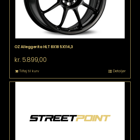
OZ Alleggerita HLT 8X18 5X114,3
kr.
5.899,00
Tilføj til kurv
Detaljer