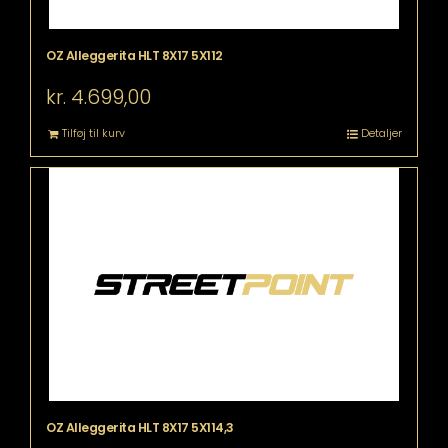
OZ Alleggerita HLT 8X17 5X112
kr.
4.699,00
Tilføj til kurv
Detaljer
OZ Alleggerita HLT 8X17 5X114,3