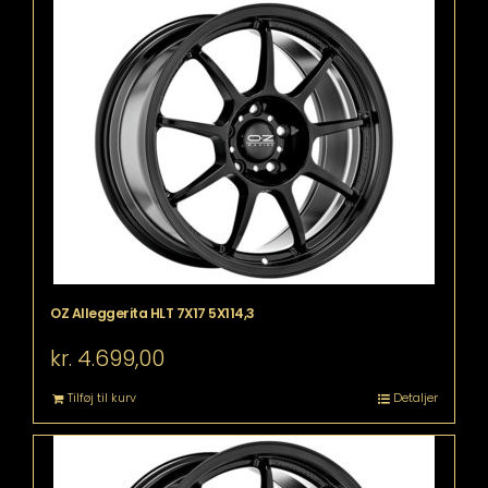
OZ Alleggerita HLT 7X17 5X114,3
kr.
4.699,00
Tilføj til kurv
Detaljer