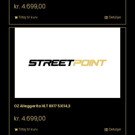
kr.
4.699,00
Tilføj til kurv
Detaljer
OZ Alleggerita HLT 8X17 5X114,3
kr.
4.699,00
Tilføj til kurv
Detaljer