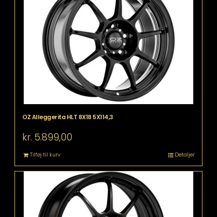
OZ Alleggerita HLT 8X18 5X114,3
kr.
5.899,00
Tilføj til kurv
Detaljer