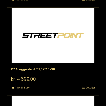
OZ Alleggerita HLT 7,5X17 5X98
kr.
4.699,00
Tilføj til kurv
Detaljer