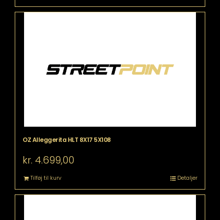
OZ Alleggerita HLT 8X17 5X108
kr.
4.699,00
Tilføj til kurv
Detaljer