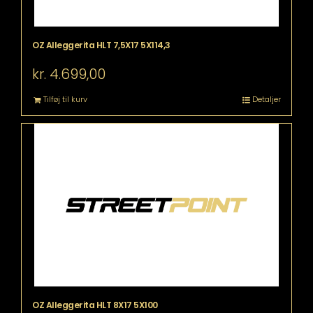
OZ Alleggerita HLT 7,5X17 5X114,3
kr.
4.699,00
Tilføj til kurv
Detaljer
OZ Alleggerita HLT 8X17 5X100