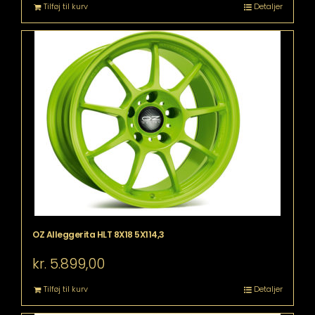
Tilføj til kurv
Detaljer
OZ Alleggerita HLT 8X18 5X114,3
kr.
5.899,00
Tilføj til kurv
Detaljer