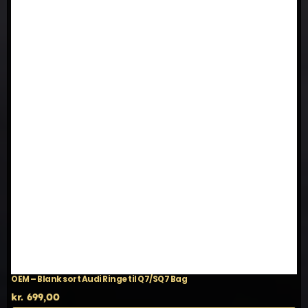
OEM – Blank sort Audi Ringe til Q7/SQ7 Bag
kr.
699,00