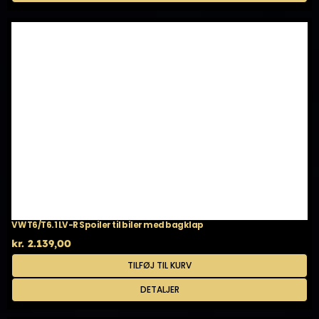
flere
varianter.
Mulighederne
kan
vælges
på
varesiden
VW T6/T6.1 LV-R Spoiler til biler med bagklap
kr.
2.139,00
TILFØJ TIL KURV
DETALJER