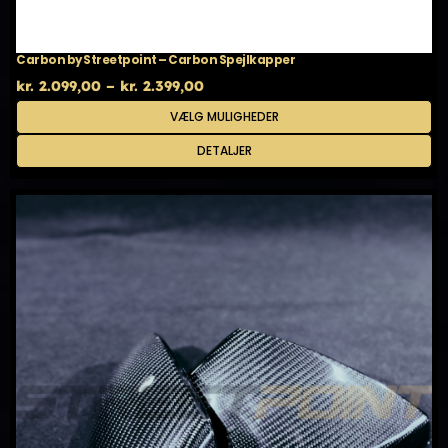
Carbon by Streetpoint – Carbon Spejlkapper
Prisinterval:
kr.
2.099,00
–
kr.
2.399,00
kr. 2.099,00
Dette
VÆLG MULIGHEDER
til
vare
kr. 2.399,00
har
DETALJER
flere
varianter.
Mulighederne
kan
vælges
på
varesiden