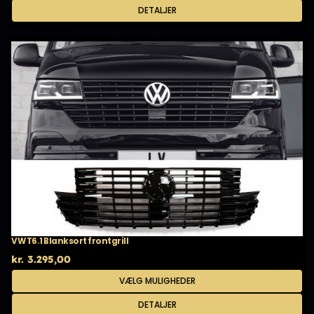
har
DETALJER
flere
varianter.
Mulighederne
kan
vælges
på
varesiden
VW T6.1 Blanksort frontgrill
kr.
3.295,00
Dette
VÆLG MULIGHEDER
vare
har
DETALJER