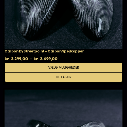
Carbon by Streetpoint – Carbon Spejlkapper
Prisinterval:
kr.
2.299,00
–
kr.
2.499,00
kr. 2.299,00
Dette
VÆLG MULIGHEDER
til
vare
kr. 2.499,00
har
DETALJER
flere
varianter.
Mulighederne
kan
vælges
på
varesiden