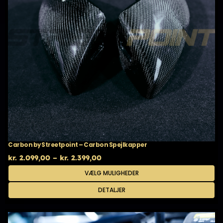
Carbon by Streetpoint – Carbon Spejlkapper
Prisinterval:
kr.
2.099,00
–
kr.
2.399,00
kr. 2.099,00
Dette
VÆLG MULIGHEDER
til
vare
kr. 2.399,00
har
DETALJER
flere
varianter.
Mulighederne