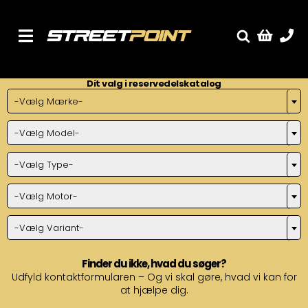
Skip
to
content
Toggle
Fælge
Navigation
Dit valg i reservedelskatalog
Service
-Vælg Mærke-
Streetcars
-Vælg Model-
Sænkning
Tuning
-Vælg Type-
Ventilrens
-Vælg Motor-
Værksted
-Vælg Variant-
Finder du ikke, hvad du søger?
Udfyld kontaktformularen – Og vi skal gøre, hvad vi kan for
at hjælpe dig.