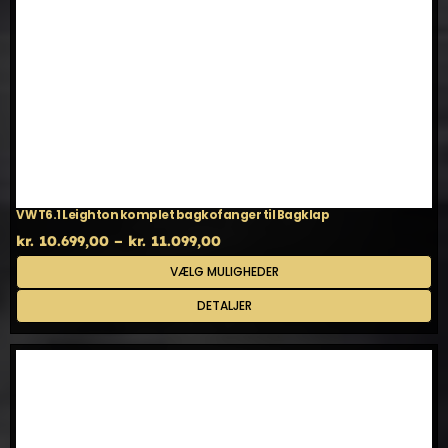
VW T6.1 Leighton komplet bagkofanger til Bagklap
Prisinterval:
kr.
10.699,00
–
kr.
11.099,00
kr. 10.699,00
Dette
VÆLG MULIGHEDER
til
vare
kr. 11.099,00
har
DETALJER
flere
varianter.
Mulighederne
kan
vælges
på
varesiden