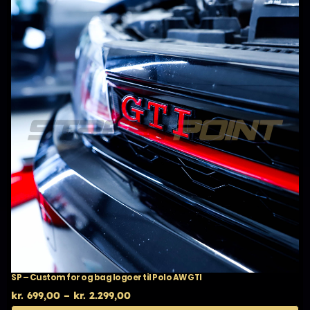
kan
vælges
på
varesiden
SP – Custom for og bag logoer til Polo AW GTI
Prisinterval:
kr.
699,00
–
kr.
2.299,00
kr. 699,00