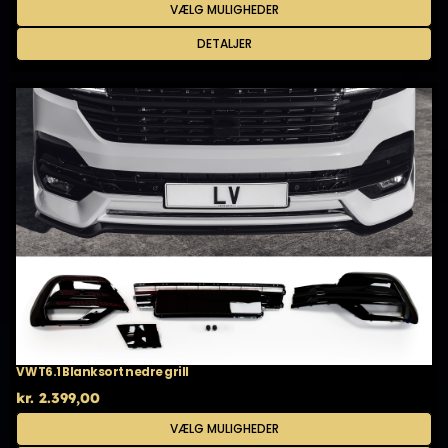
Dette
VÆLG MULIGHEDER
til
vare
kr. 2.299,00
har
DETALJER
flere
varianter.
Mulighederne
kan
vælges
på
varesiden
VW T6.1 Blanksort nedre grill
kr.
2.399,00
Dette
VÆLG MULIGHEDER
vare