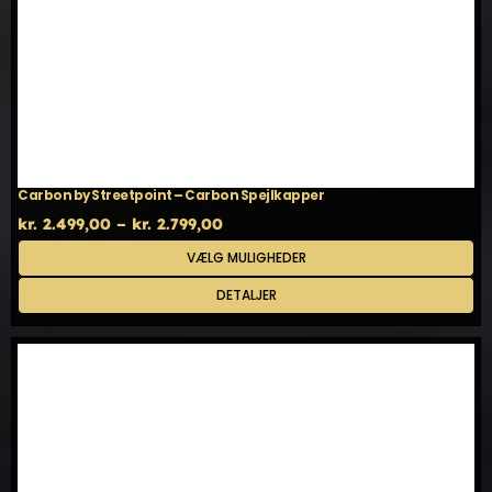
Carbon by Streetpoint – Carbon Spejlkapper
Prisinterval:
kr.
2.499,00
–
kr.
2.799,00
kr. 2.499,00
Dette
VÆLG MULIGHEDER
til
vare
kr. 2.799,00
har
DETALJER
flere
varianter.
Mulighederne
kan
vælges
på
varesiden