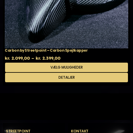
Carbon by Streetpoint – Carbon Spejlkapper
Prisinterval:
kr.
2.099,00
–
kr.
2.399,00
kr. 2.099,00
Dette
VÆLG MULIGHEDER
til
vare
kr. 2.399,00
har
DETALJER
flere
varianter.
Mulighederne
kan
vælges
på
varesiden
STREETPOINT
KONTAKT