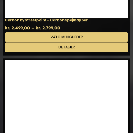
Carbon by Streetpoint – Carbon Spejlkapper
Prisinterval:
kr.
2.499,00
–
kr.
2.799,00
kr. 2.499,00
Dette
VÆLG MULIGHEDER
til
vare
kr. 2.799,00
har
DETALJER
flere
varianter.
Mulighederne
kan
vælges
på
varesiden