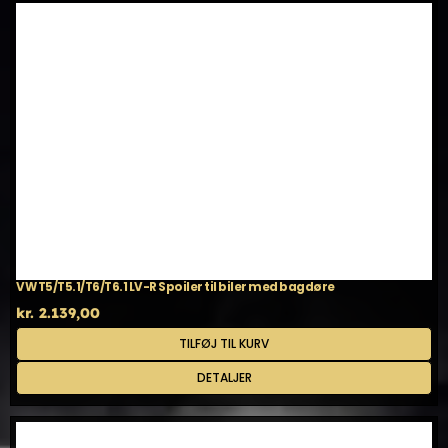
VW T5/T5.1/T6/T6.1 LV-R Spoiler til biler med bagdøre
kr.
2.139,00
TILFØJ TIL KURV
DETALJER