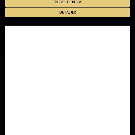
TILFØJ TIL KURV
DETALJER