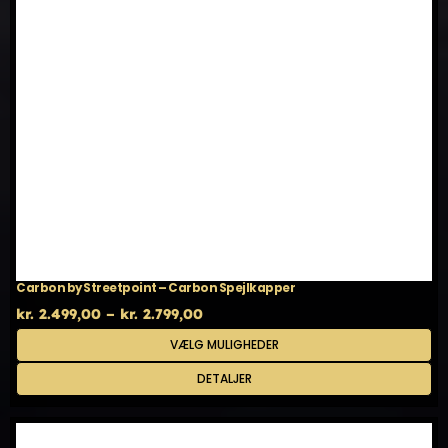
Carbon by Streetpoint – Carbon Spejlkapper
Prisinterval:
kr.
2.499,00
–
kr.
2.799,00
kr. 2.499,00
Dette
VÆLG MULIGHEDER
til
vare
kr. 2.799,00
har
DETALJER
flere
varianter.
Mulighederne