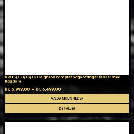
VW T5/T5.1/T6/T6.1 Leighton komplet bagkofanger til biler med
Bagdøre
Prisinterval:
kr.
5.999,00
–
kr.
6.499,00
kr. 5.999,00
Dette
VÆLG MULIGHEDER
til
vare
kr. 6.499,00
har
DETALJER
flere
varianter.
Mulighederne
kan