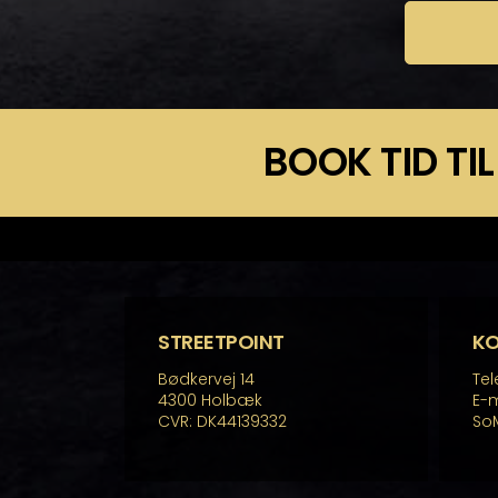
BOOK TID TIL
STREETPOINT
K
Bødkervej 14
Tel
4300 Holbæk
E-m
CVR: DK44139332
So