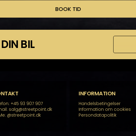
BOOK TID
 DIN BIL
ONTAKT
INFORMATION
efon: +45 93 907 907
Handelsbetingelser
ail: salg@streetpoint.dk
Information om cookies
Me:
@streetpoint.dk
Persondatapolitik