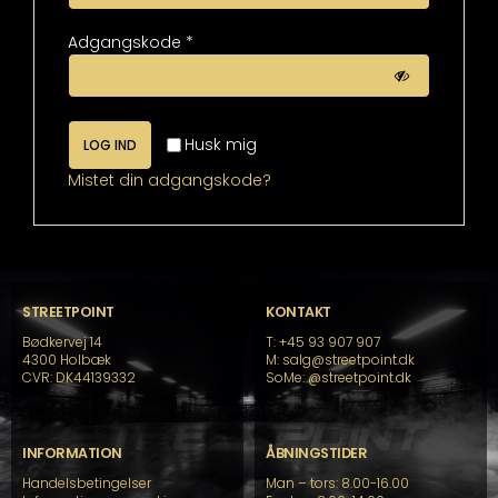
Påkrævet
Adgangskode
*
Husk mig
LOG IND
Mistet din adgangskode?
STREETPOINT
KONTAKT
Bødkervej 14
T: +45 93 907 907
4300 Holbæk
M: salg@streetpoint.dk
CVR: DK44139332
SoMe:
@streetpoint.dk
INFORMATION
ÅBNINGSTIDER
Handelsbetingelser
Man – tors: 8.00-16.00