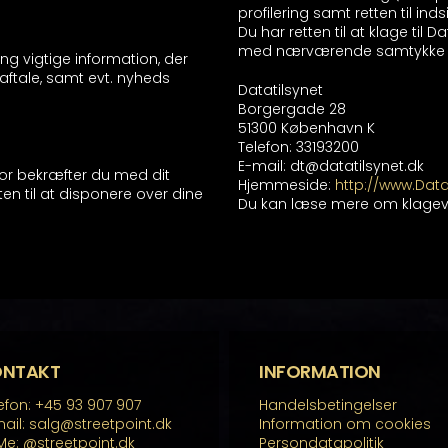
profilering samt retten til i
Du har retten til at klage til D
med nærværende samtykke elle
ring vigtige information, der
aftale, samt evt. nyheds
Datatilsynet
Borgergade 28
51300 København K
Telefon: 33193200
E-mail: dt@datatilsynet.dk
or bekræfter du med dit
Hjemmeside:
http://www.Datat
en til at disponere over dine
Du kan læse mere om klageve
ONTAKT
INFORMATION
efon: +45 93 907 907
Handelsbetingelser
ail: salg@streetpoint.dk
Information om cookies
Me:
@streetpoint.dk
Persondatapolitik