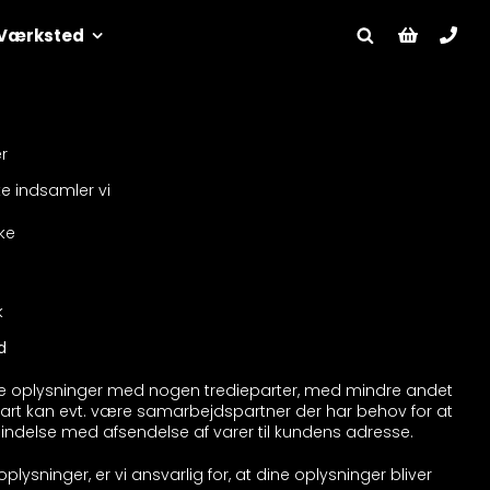
Værksted
r
e indsamler vi
ke
k
d
ede oplysninger med nogen tredieparter, med mindre andet
part kan evt. være samarbejdspartner der har behov for at
bindelse med afsendelse af varer til kundens adresse.
ysninger, er vi ansvarlig for, at dine oplysninger bliver