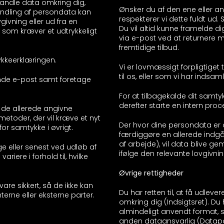
ehandle data omkring dig,
Ønsker du af den ene eller a
andling af persondata kan
respekterer vi dette fuldt ud
ivning eller ud fra en
Du vil altid kunne framelde d
, som kræver et udtrykkeligt
via e-post ved at returnere 
fremtidige tilbud.
ykkeerklæringen.
Vi er lovmæssigt forpligtiget 
til os, eller som vi har inds
ende e-post samt foretage
For at tilbagekalde dit samtyk
derefter starte en intern proce
 de allerede angivne
etoder, der vil kræve et nyt
Der hvor dine persondata er o
for samtykke i øvrigt.
færdiggøre en allerede indgåe
af arbejde), vil data blive gem
ge eller senest ved udløb af
ifølge den relevante lovgivnin
iere i forhold til, hvilke
Øvrige rettigheder
evare sikkert, så de ikke kan
Du har retten til, at få udlev
erne eller eksterne parter.
omkring dig (Indsigtsret). Du h
almindeligt anvendt format, 
anden dataansvarlig (Datapor