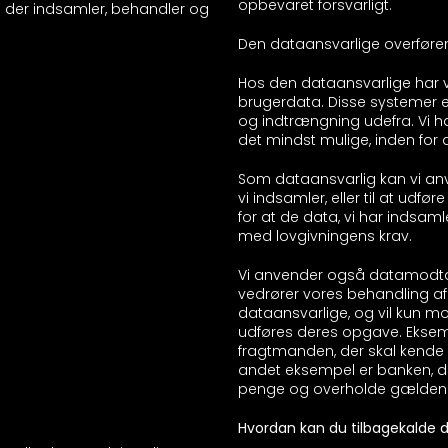
opbevaret forsvarligt.
 der indsamler, behandler og
Den dataansvarlige overfører i
Hos den dataansvarlige har vi
brugerdata. Disse systemer 
og indtrængning udefra. Vi ha
det mindst mulige, inden for 
Som dataansvarlig kan vi anv
vi indsamler, eller til at udfør
for at de data, vi har indsam
med lovgivningens krav.
Vi anvender også datamodtage
vedrører vores behandling a
dataansvarlige, og vil kun 
udføres deres opgave. Ekse
fragtmanden, der skal kende 
andet eksempel er banken, d
penge og overholde gældende
Hvordan kan du tilbagekalde d