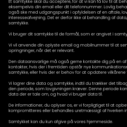
Et samtykke skal du acceptere, for at vi kan få lov til at b
eksempelvis din email eller dit telefonnummer. Lovlig beh
også ske med udgangspunkt i opfyldelsen af en aftale, lovg
interesseafvejning. Det er derfor ikke al behandling af data
samtykke.
Vi bruger dit samtykke til de formål, som er angivet i samt
Vi vil anvende din oplyste email og mobilnummer til at s
opringninger, når det er relevant.
Den dataansvarlige må også gerne kontakte dig på en af
kontakter, hvis der i fremtiden opstår nye kommunikationsm
samtykke, eller hvis der er behov for at opdatere vilkårene 
Vi lagrer dine data og samtykke, indtil du trækker det tilba
den periode, som lovgivningen kræver. Denne periode kan var
data der er tale om, og hvad vi bruger data til.
De informationer, du oplyser os, er vi forpligtiget til at opb
kompromitteres eller behandles uretmæssigt af hverken int
Samtykket kan du kun afgive på vores hjemmeside.