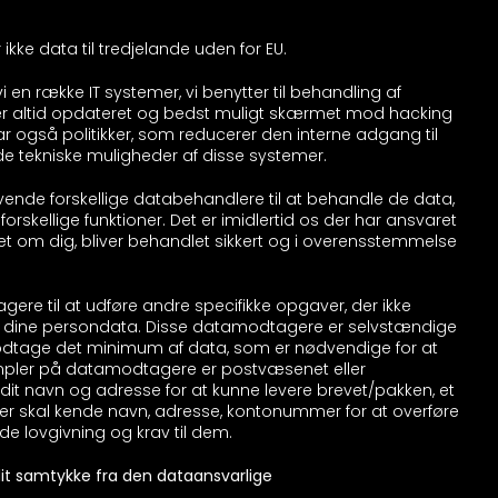
kke data til tredjelande uden for EU.
 en række IT systemer, vi benytter til behandling af
er altid opdateret og bedst muligt skærmet mod hacking
r også politikker, som reducerer den interne adgang til
de tekniske muligheder af disse systemer.
ende forskellige databehandlere til at behandle de data,
e forskellige funktioner. Det er imidlertid os der har ansvaret
let om dig, bliver behandlet sikkert og i overensstemmelse
re til at udføre andre specifikke opgaver, der ikke
f dine persondata. Disse datamodtagere er selvstændige
modtage det minimum af data, som er nødvendige for at
mpler på datamodtagere er postvæsenet eller
dit navn og adresse for at kunne levere brevet/pakken, et
er skal kende navn, adresse, kontonummer for at overføre
 lovgivning og krav til dem.
it samtykke fra den dataansvarlige