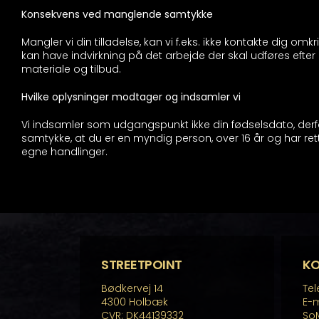
Konsekvens ved manglende samtykke
Mangler vi din tilladelse, kan vi f.eks. ikke kontakte dig omk
kan have indvirkning på det arbejde der skal udføres efter 
materiale og tilbud.
Hvilke oplysninger modtager og indsamler vi
Vi indsamler som udgangspunkt ikke din fødselsdato, derf
samtykke, at du er en myndig person, over 16 år og har rett
egne handlinger.
STREETPOINT
K
Bødkervej 14
Tel
4300 Holbæk
E-m
CVR: DK44139332
So