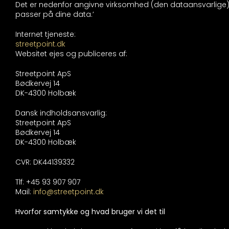
Det er nedenfor angivne virksomhed (den dataansvarlige)
passer på dine data.’
Internet tjeneste:
streetpoint.dk
Websitet ejes og publiceres af:
Streetpoint ApS
Bødkervej 14
DK-4300 Holbæk
Dansk indholdsansvarlig:
Streetpoint ApS
Bødkervej 14
DK-4300 Holbæk
CVR: DK44139332
Tlf: +45 93 907 907
Mail:
info@streetpoint.dk
Hvorfor samtykke og hvad bruger vi det til