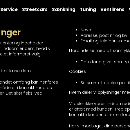
Service
Streetcars
Sænkning
Tuning
Ventilrens
inger
Navn
Adresse, post nr og by
Email og telefonnumme
rientering indeholder
 vi indsamler dem, hvad vi
I forbindelse med dit samtykk
 et informeret valg i
Dato for afgivet samtyk
 til at læse dem.
Cookies
ler andet omfang kan henføres
Se særskilt cookie politi
 måde er i kontakt med os
Hvem deler vi oplysninger me
. Det sker f.eks. ved
Vi deler ikke vores indsaml
er aftalt med kunden. Tredie
kontakte kunden direkte i for
Har vi modtaget dine personopl