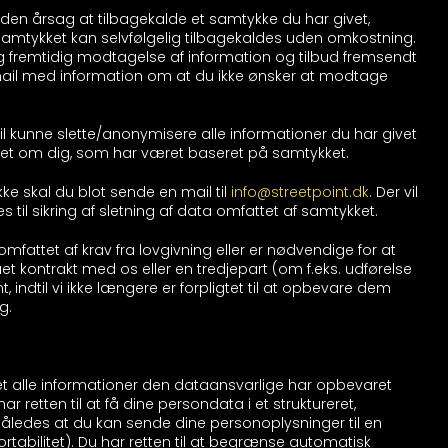
nden årsag at tilbagekalde et samtykke du har givet,
. Samtykket kan selvfølgelig tilbagekaldes uden omkostning.
ig fremtidig modtagelse af information og tilbud fremsendt
mail med information om at du ikke ønsker at modtage
til kunne slette/anonymisere alle informationer du har givet
amlet om dig, som har været baseret på samtykket.
ke skal du blot sende en mail til
info@streetpoint.dk
. Der vil
s til sikring af sletning af data omfattet af samtykket.
mfattet af krav fra lovgivning eller er nødvendige for at
t kontrakt med os eller en tredjepart (om f.eks. udførelse
t, indtil vi ikke længere er forpligtet til at opbevare dem
g.
eret alle informationer den dataansvarlige har opbevaret
ar retten til at få dine persondata i et struktureret,
således at du kan sende dine personoplysninger til en
tabilitet). Du har retten til at begrænse automatisk