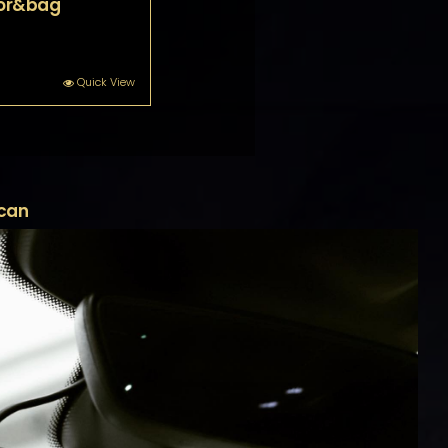
or&bag
Quick View
ycan