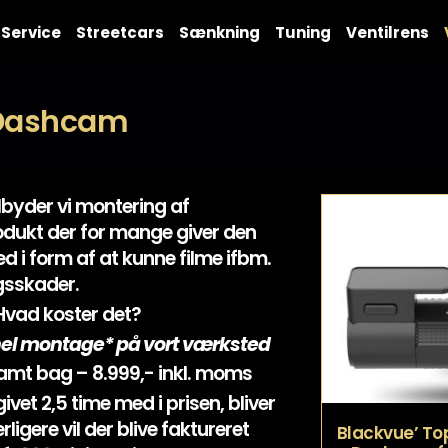
Service
Streetcars
Sænkning
Tuning
Ventilrens
Dashcam
ilbyder vi montering af
dukt der for mange giver den
d i form af at kunne filme ifbm.
gsskader.
Hvad koster det?
el montage* på vort værksted
amt bag – 8.999,- inkl. moms
ivet 2,5 time med i prisen, bliver
ligere vil der blive faktureret
Blackvue’ Top