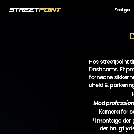
Skip
to
Fælge
content
Hos streetpoint t
Dashcams. Et pro
fornødne sikkerhe
uheld & parkerin
Med profession
Kamera for s
*I montage der g
der brugt yder