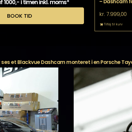
– Dashcam f
f 1000,- i timen inkl. moms*
kr.
7.999,00
BOOK TID
Tilføj til kurv
 ses et Blackvue Dashcam monteret i en Porsche Ta