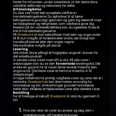
falder fra hinanden, under adskillelse, vil der derfor blive
udskiftet dette leje og faktureres for dette.
Aftaleindgåelse
Du skal ved hvert køb acceptere vilkårene i
handelsbetingelserne. Du opfordres til at læse
betingelserne grundigt igennem og gøre dig bekendt med
de forpligtelser og rettigheder, som vilkårene giver dig.
Nederst på din ordrebekræftelse kan du ligeledes finde et
link til handelsbetingelserne.
På
Streetpoint.dk
kan købsaftaler med børn og unge under
18 år kun indgås af forældre eller andre, der lovligt kan
handle på barnet eller den unges vegne.
Alle kontrakter indgås på dansk.
Levering
Alle ordrer, bliver pålagt et fragtgebyr angivet i kurven for
det enkelte produkt.
Vi sender vores varer med UPS & GLS. På alle varer i
webshoppen kan du se den
forventede
leveringstid. Det
er ikke en garanti for at varen bliver leveret indenfor den
angivne tid. (De fleste varer er fremme indenfor 4-10
arbejdsdage).
Vi tager forbehold for prisfejl, udgåede varer og varer der er i
restordre.
Streetpoint.dk
kan ikke holdes ansvarlig for
forsinkelser og evt. omkostninger grundet forsinkelser.
Heller ikke i tilfælde af fejlleverede varer eller defekte varer.
Bestilling
For at foretage et køb på
Streetpoint.dk
skal du igennem 5
trin.
Find den eller de varer du ønsker og læg dem i
indkøbskurven, gå herefter til kurven.