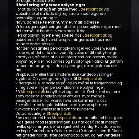
en begrundelse herfor.
Håndtering af personoplysninger
For at du kan indgå en aftale med
Streetpoint.dk
via
websitet skal du lade dig registrere med følgende
personlige oplysninger:
Navn, adresse, telefonnummer, mail-adresse.
Vi foretager registreringen af dine personoplysninger med
det formål at kunne levere varen til dig.
Personoplysningerne registreres hos
Streetpoint.dk
og
opbevares i 5 år, hvorefter oplysningerne slettes med
mindre andet ønskes.
Når der indsamles personoplysninger via vores website,
sikrer vi, at det altid sker ved afgivelse af dit udtrykkelige
samtykke, således at du er informeret om præcis, hvilke
oplysninger der indsamles og hvorfor. Ejer Patrick Engstrøm
Larsen har adgang til de oplysninger, der registreres om
dig.
Vi opbevarer eller transmitterer ikke kundeoplysninger
krypteret. Oplysningerne afgivet til
Streetpoint.dk
videregives eller sælges på ingen måde til tredjemand, og
vi registrerer ingen personfølsomme oplysninger.
På
Streetpoint.dk
benytter vi logstatistik. Dette er et system
som indsamler oplysninger om eks. hvor mange
besøgende der har været, hvor de kommer fra osv.
Formålet med logstatistikken er at kunne optimere
funktionen af websitet til gavn for kunderne.
Dataansvarlig er
Streetpoint.dk
Som registreret hos
Streetpoint.dk
, har du altid ret til at gøre
indsigelse mod registreringen. Du har også ret til indsigt i
hvilke oplysninger, der er registreret om dig. Hvis du ønsker
en kopi af ordrebekræftelse kan du få denne tilsendt. Disse
rettigheder har du efter persondataloven, og henvendelse i