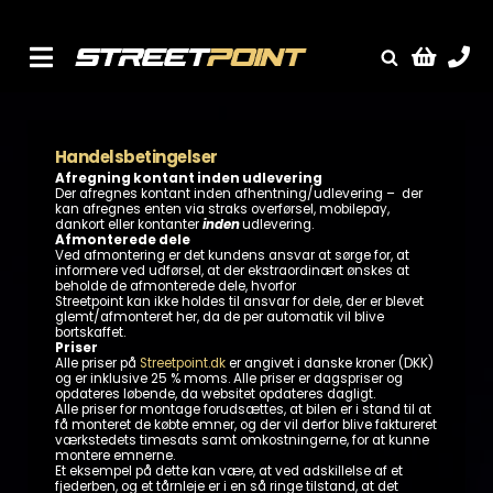
Skip
to
content
Toggle
Fælge
Navigation
Service
Handelsbetingelser
Streetcars
Afregning kontant inden udlevering
Der afregnes kontant inden afhentning/udlevering – der
kan afregnes enten via straks overførsel, mobilepay,
Sænkning
dankort eller kontanter
inden
udlevering.
Afmonterede dele
Ved afmontering er det kundens ansvar at sørge for, at
Tuning
informere ved udførsel, at der ekstraordinært ønskes at
beholde de afmonterede dele, hvorfor
Ventilrens
Streetpoint kan ikke holdes til ansvar for dele, der er blevet
glemt/afmonteret her, da de per automatik vil blive
bortskaffet.
Værksted
Priser
Alle priser på
Streetpoint.dk
er angivet i danske kroner (DKK)
og er inklusive 25 % moms. Alle priser er dagspriser og
opdateres løbende, da websitet opdateres dagligt.
Alle priser for montage forudsættes, at bilen er i stand til at
få monteret de købte emner, og der vil derfor blive faktureret
værkstedets timesats samt omkostningerne, for at kunne
montere emnerne.
Et eksempel på dette kan være, at ved adskillelse af et
fjederben, og et tårnleje er i en så ringe tilstand, at det