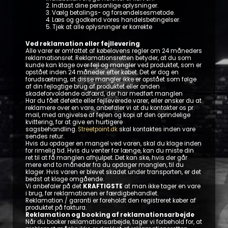
2. Indtast dine personlige oplysninger.
3. Vælg betalings- og forsendelsesmetode.
4. Læs og godkend vores handelsbetingelser.
5. Tjek at alle oplysninger er korrekte
Ved reklamation eller fejllevering
Alle varer er omfattet af købelovens regler om 24 måneders
reklamationsret. Reklamationsretten betyder, at du som
kunde kan klage over fejl og mangler ved produktet, som er
opstået inden 24 måneder efter købet. Det er dog en
forudsætning, at disse mangler ikke er opstået som følge
af din fejlagtige brug af produktet eller anden
skadeforvoldende adfærd, der har medført manglen
Har du fået defekte eller fejlleverede varer, eller ønsker du at
reklamere over en vare, anbefaler vi at du kontakter os pr.
mail, med angivelse af fejlen og kopi af den oprindelige
kvittering, for at give en hurtigere
sagsbehandling.
Streetpoint.dk
skal kontaktes inden vare
sendes retur.
Hvis du opdager en mangel ved varen, skal du klage inden
for rimelig tid. Hvis du venter for længe, kan du miste din
ret til at få manglen afhjulpet. Det kan ske, hvis der går
mere end to måneder fra du opdager manglen, til du
klager. Hvis varen er blevet skadet under transporten, er det
bedst at klage omgående.
Vi anbefaler på det
KRAFTIGSTE
at man ikke tager en vare
i brug, før reklamationen er færdigbehandlet.
Reklamation / garanti er foreholdt den registreret køber af
produktet på faktura.
Reklamation og booking af reklamationsarbejde
Når du booker reklamationsarbejde, tager vi forbehold for, at