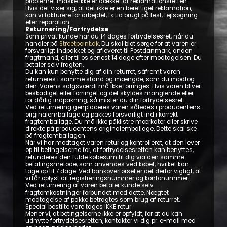
problemet måske ikke er dækket af reklamationsretten.
Hvis det viser sig, at det ikke er en berettiget reklamation,
kan vi fakturere for arbejdet, fx tid brugt på test, fejlsøgning
eller reparation.
Returnering/Fortrydelse
Som privat kunde har du 14 dages fortrydelsesret, når du
handler på
Streetpoint.dk
. Du skal blot sørge for at varen er
forsvarligt indpakket og afleveret til Postdanmark, anden
fragtmand, eller til os senest 14 dage efter modtagelsen. Du
betaler selv fragten.
Du kan kun benytte dig af din returret, såfremt varen
returneres i samme stand og mængde, som du modtog
den. Varens salgsværdi må ikke forringes. Hvis varen bliver
beskadiget eller forringet og det skyldes manglende eller
for dårlig indpakning, så mister du din fortrydelsesret.
Ved returnering genplaceres varen således i producentens
originalemballage og pakkes forsvarligt ind i korrekt
fragtemballage. Du må ikke påklistre mærkater eller skrive
direkte på producentens originalemballage. Dette skal ske
på fragtemballagen.
Når vi har modtaget varen retur og kontrolleret, at den lever
op til betingelserne for, at fortrydelsesretten kan benyttes,
refunderes den fulde købesum til dig via den samme
betalingsmetode, som anvendes ved købet, hvilket kan
tage op til 7 dage. Ved bankoverførsel er det derfor vigtigt, at
vi får oplyst dit registreringsnummer og kontonummer.
Ved returnering af varen betaler kunde selv
fragtomkostninger forbundet med dette. Nægtet
modtagelse af pakke betragtes som brug af returret.
Special bestilte vare tages IKKE retur
Mener vi, at betingelserne ikke er opfyldt, for at du kan
udnytte fortrydelsesretten, kontakter vi dig pr. e-mail med