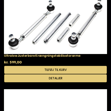
Ultralow Justerbare Krængningstabilisatorarme
kr.
599,00
TILFØJ TIL KURV
DETALJER