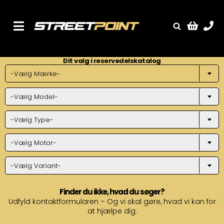
Skip
to
content
Toggle
Fælge
Navigation
Dit valg i reservedelskatalog
Service
-Vælg Mærke-
Streetcars
-Vælg Model-
Sænkning
Tuning
-Vælg Type-
Ventilrens
-Vælg Motor-
Værksted
-Vælg Variant-
Finder du ikke, hvad du søger?
Udfyld kontaktformularen – Og vi skal gøre, hvad vi kan for
at hjælpe dig.