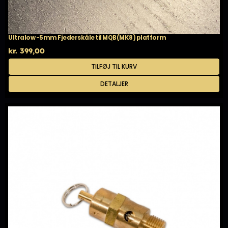
Ultralow -5mm Fjederskåle til MQB(MK8) platform
kr.
399,00
TILFØJ TIL KURV
DETALJER