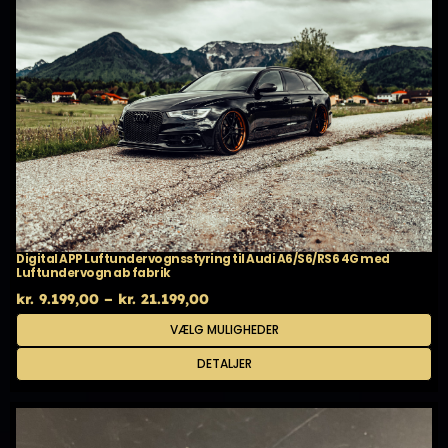
Digital APP Luftundervognsstyring til Audi A6/S6/RS6 4G med
Luftundervogn ab fabrik
Prisinterval:
kr.
9.199,00
–
kr.
21.199,00
kr. 9.199,00
Dette
VÆLG MULIGHEDER
til
vare
kr. 21.199,00
har
DETALJER
flere
varianter.
Mulighederne
kan