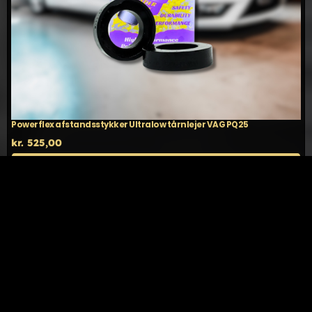
Powerflex afstandsstykker Ultralow tårnlejer VAG PQ25
kr.
525,00
TILFØJ TIL KURV
DETALJER