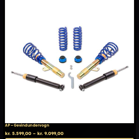
AP – Gevindundervogn
Prisinterval:
kr.
5.599,00
–
kr.
9.099,00
kr. 5.599,00