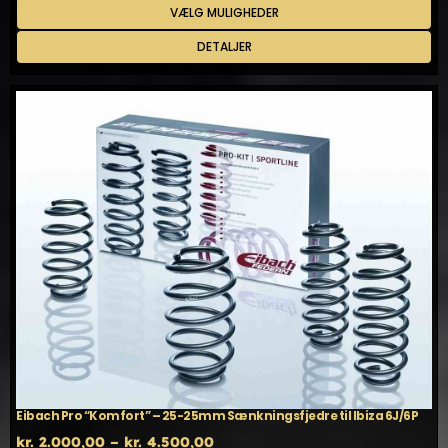
Dette
VÆLG MULIGHEDER
til
vare
kr. 9.099,00
har
DETALJER
flere
varianter.
Mulighederne
kan
vælges
på
varesiden
Eibach Pro “Komfort” – 25-25mm Sænkningsfjedre til Ibiza 6J/6P
Prisinterval:
kr.
2.000,00
–
kr.
4.500,00