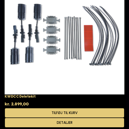
KW DCC Deletekit
kr.
2.899,00
TILFØJ TIL KURV
DETALJER