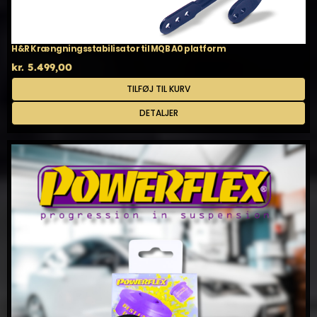
H&R Krængningsstabilisator til MQB A0 platform
kr.
5.499,00
TILFØJ TIL KURV
DETALJER