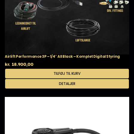
Airlift Performance 3P – 1/4″ All Black – Komplet Digital Styring
kr.
18.900,00
TILFØJ TIL KURV
DETALJER