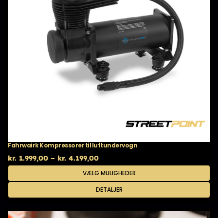
Fahrwairk Kompressorer til luftundervogn
Prisinterval:
kr.
1.999,00
–
kr.
4.199,00
kr. 1.999,00
Dette
VÆLG MULIGHEDER
til
vare
kr. 4.199,00
har
DETALJER
flere
varianter.
Mulighederne