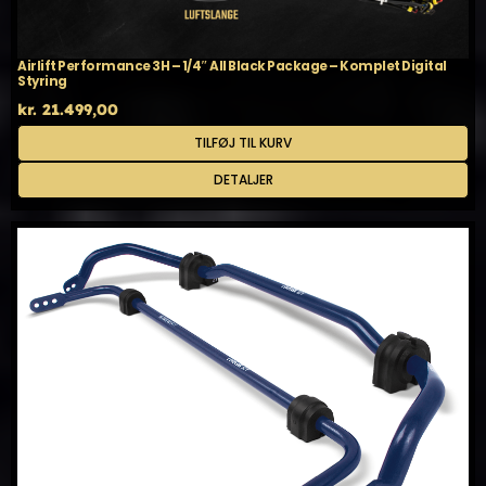
Airlift Performance 3H – 1/4″ All Black Package – Komplet Digital
Styring
kr.
21.499,00
TILFØJ TIL KURV
DETALJER