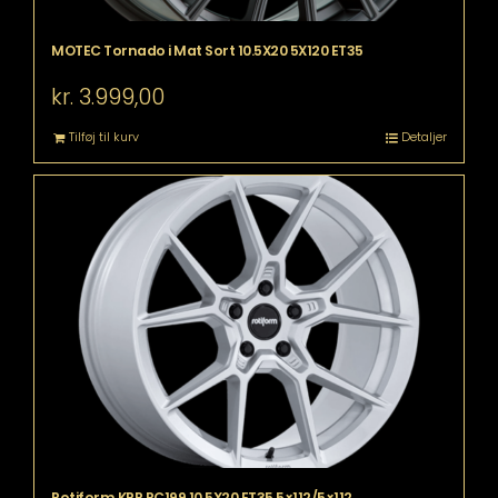
MOTEC Tornado i Mat Sort 10.5X20 5X120 ET35
kr.
3.999,00
Tilføj til kurv
Detaljer
Rotiform KPR RC199 10.5X20 ET35 5×112/5×112