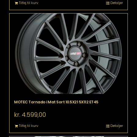
Tilføj til kurv
Detaljer
MOTEC Tornado i Mat Sort 10.5X21 5X112 ET45
kr.
4.599,00
Tilføj til kurv
Detaljer