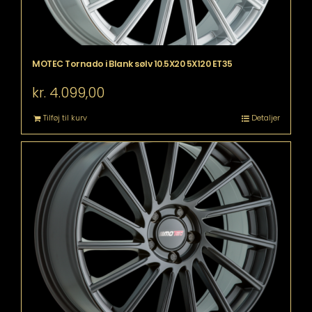
MOTEC Tornado i Blank sølv 10.5X20 5X120 ET35
kr.
4.099,00
Tilføj til kurv
Detaljer