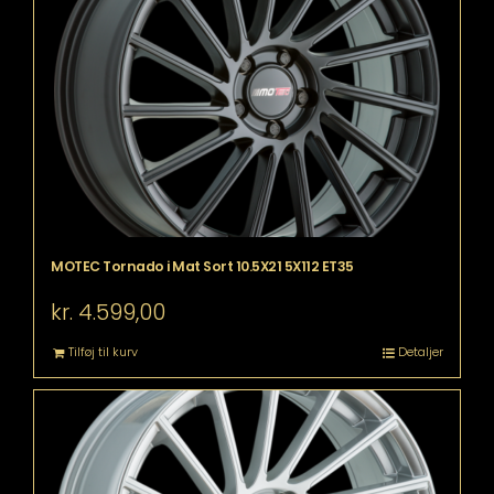
MOTEC Tornado i Mat Sort 10.5X21 5X112 ET35
kr.
4.599,00
Tilføj til kurv
Detaljer