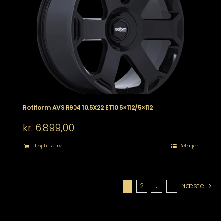
Rotiform AVS R904 10.5X22 ET10 5×112/5×112
kr.
6.899,00
Tilføj til kurv
Detaljer
1
2
…
11
Næste