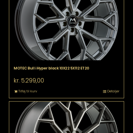
MOTEC Bull i Hyper black 10X22 5X112 ET20
kr.
5.299,00
Tilføj til kurv
Detaljer