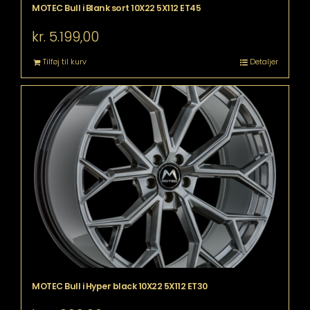
MOTEC Bull i Blank sort 10X22 5X112 ET45
kr.
5.199,00
Tilføj til kurv
Detaljer
MOTEC Bull i Hyper black 10X22 5X112 ET30