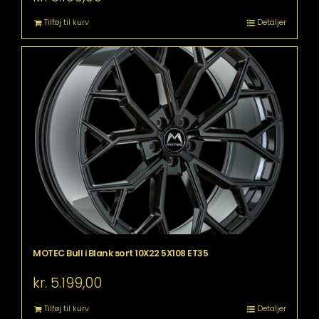
Tilføj til kurv
Detaljer
MOTEC Bull i Blank sort 10X22 5X108 ET35
kr.
5.199,00
Tilføj til kurv
Detaljer