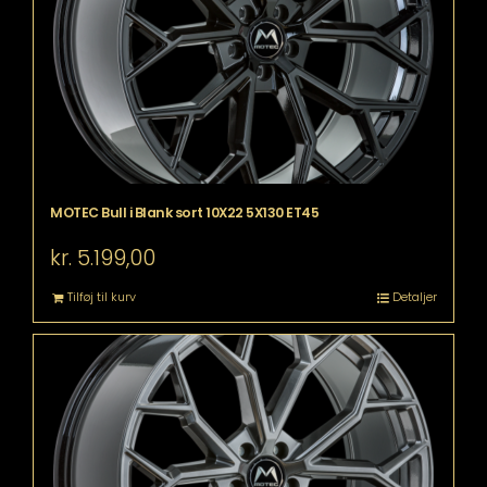
MOTEC Bull i Blank sort 10X22 5X130 ET45
kr.
5.199,00
Tilføj til kurv
Detaljer