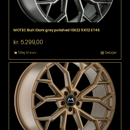
MOTEC Bull i Dark grey polished 10X22 5X112 ET45
kr.
5.299,00
Tilføj til kurv
Detaljer