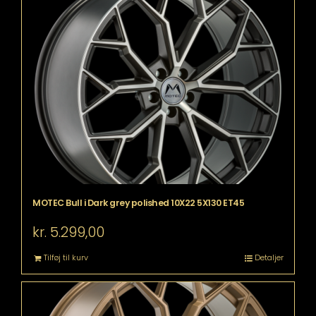
MOTEC Bull i Dark grey polished 10X22 5X130 ET45
kr.
5.299,00
Tilføj til kurv
Detaljer