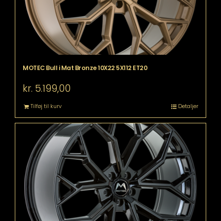
MOTEC Bull i Mat Bronze 10X22 5X112 ET20
kr.
5.199,00
Tilføj til kurv
Detaljer