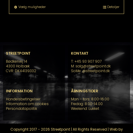
til
Dette
Vælg muligheder
Detaljer
kr. 9.599,00
vare
har
flere
varianter.
Mulighederne
kan
vælges
på
STREETPOINT
KONTAKT
varesiden
Bødkervej 14
T: +45 93 907 907
4300 Holbæk
M: salg@streetpoint.dk
CVR: DK44139332
SoMe:
@streetpoint.dk
INFORMATION
ÅBNINGSTIDER
Handelsbetingelser
Man – tors: 8.00-16.00
Information om cookies
Fredag: 8.00-14.00
Persondatapolitik
Weekend: Lukket
Copyright 2017 - 2026 Streetpoint | All Rights Reserved | Web by