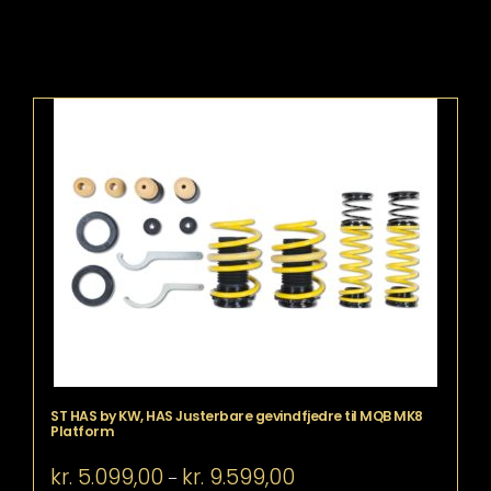
ST HAS by KW, HAS Justerbare gevindfjedre til MQB MK8
Platform
Prisinterval:
kr.
5.099,00
kr.
9.599,00
–
kr. 5.099,00