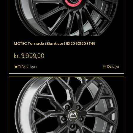
MOTEC Tornado i Blank sort 9X20 5X120 ET45
kr.
3.699,00
Tilføj til kurv
Detaljer