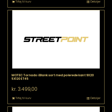
Tilføj til kurv
Detaljer
MOTEC Tornado i Blank sort med polerede kant 9X20
5X120 ET45
kr.
3.499,00
Tilføj til kurv
Detaljer