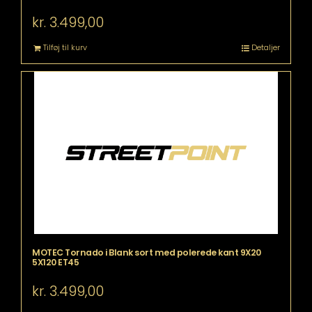
kr.
3.499,00
Tilføj til kurv
Detaljer
MOTEC Tornado i Blank sort med polerede kant 9X20
5X120 ET45
kr.
3.499,00