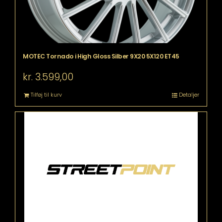
MOTEC Tornado i High Gloss Silber 9X20 5X120 ET45
kr.
3.599,00
Tilføj til kurv
Detaljer