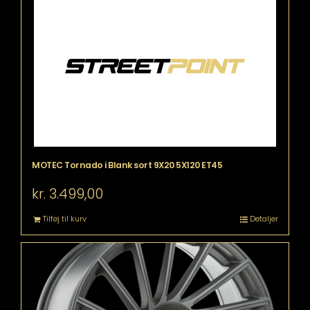
MOTEC Tornado i Blank sort 9X20 5X120 ET45
kr.
3.499,00
Tilføj til kurv
Detaljer