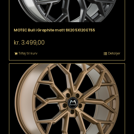
MOTEC Bull i Graphite matt 9X20 5X120 ET55
kr.
3.499,00
Tilføj til kurv
Detaljer