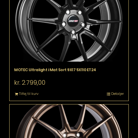
MOTEC Ultralight i Mat Sort 9X17 5X110 ET24
kr.
2.799,00
Tilføj til kurv
Detaljer