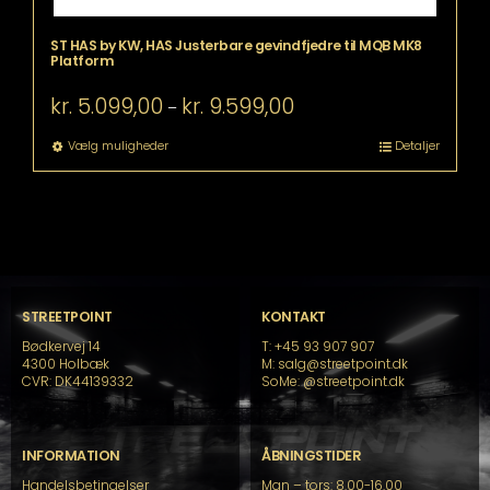
ST HAS by KW, HAS Justerbare gevindfjedre til MQB MK8
Platform
Prisinterval:
kr.
5.099,00
kr.
9.599,00
–
kr. 5.099,00
til
Dette
Vælg muligheder
Detaljer
kr. 9.599,00
vare
har
flere
varianter.
Mulighederne
kan
vælges
på
STREETPOINT
KONTAKT
varesiden
Bødkervej 14
T: +45 93 907 907
4300 Holbæk
M: salg@streetpoint.dk
CVR: DK44139332
SoMe:
@streetpoint.dk
INFORMATION
ÅBNINGSTIDER
Handelsbetingelser
Man – tors: 8.00-16.00