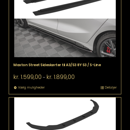
kan
vælges
på
varesiden
Maxton Street Sideskørter til A3/S3 8Y S3 / S-Line
Prisinterval:
kr.
1.599,00
kr.
1.899,00
–
kr. 1.599,00
til
Dette
Vælg muligheder
Detaljer
kr. 1.899,00
vare
har
flere
varianter.
Mulighederne
kan
vælges