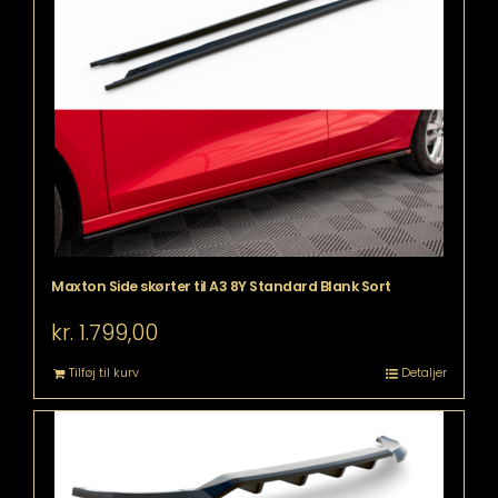
Maxton Side skørter til A3 8Y Standard Blank Sort
kr.
1.799,00
Tilføj til kurv
Detaljer