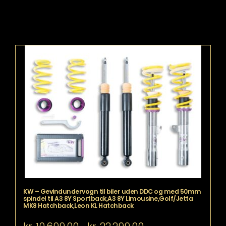
KW – Gevindundervogn til biler uden DDC og med 50mm
spindel til A3 8Y Sportback,A3 8Y Limousine,Golf/Jetta
MK8 Hatchback,Leon KL Hatchback
Prisinterval: