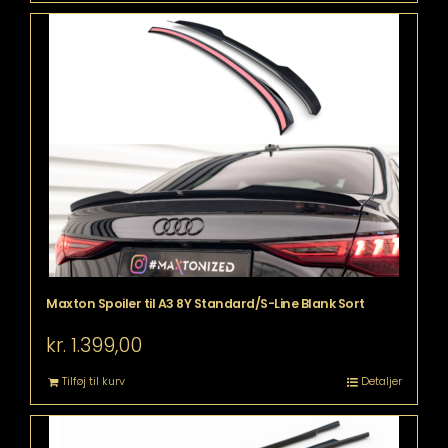
Maxton Spoiler til A3 8Y Standard/S-Line Blank Sort
kr.
1.399,00
Tilføj til kurv
Detaljer