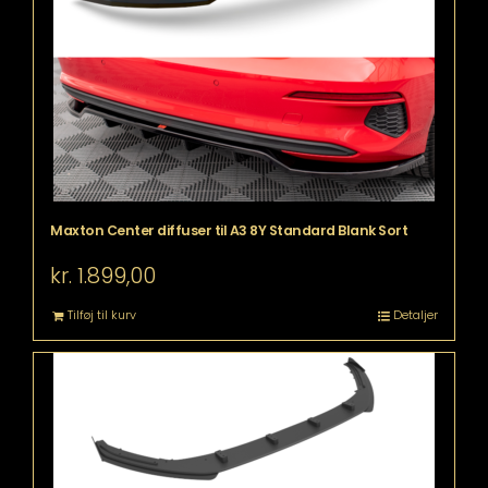
Maxton Center diffuser til A3 8Y Standard Blank Sort
kr.
1.899,00
Tilføj til kurv
Detaljer