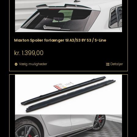
Maxton Spoiler forlænger til A3/S3 8Y S3 / S-Line
kr.
1.399,00
Dette
Vælg muligheder
Detaljer
vare
har
flere
varianter.
Mulighederne
kan
vælges
på
varesiden