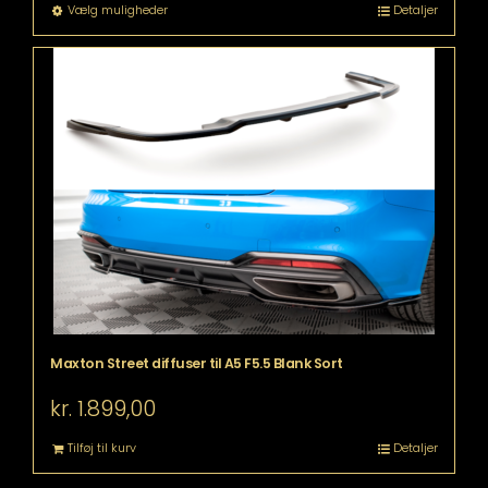
Dette
Vælg muligheder
Detaljer
vare
har
flere
varianter.
Mulighederne
kan
vælges
på
varesiden
Maxton Street diffuser til A5 F5.5 Blank Sort
kr.
1.899,00
Tilføj til kurv
Detaljer