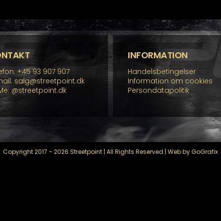
re
rianter.
lighederne
n
lges
å
ONTAKT
INFORMATION
residen
efon: +45 93 907 907
Handelsbetingelser
ail: salg@streetpoint.dk
Information om cookies
Me:
@streetpoint.dk
Persondatapolitik
Copyright 2017 - 2026 Streetpoint | All Rights Reserved | Web by GoGrafix