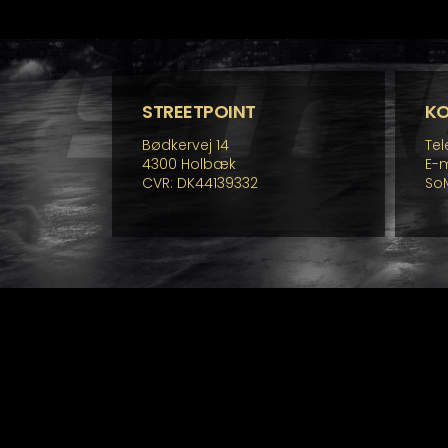
fle
va
Mu
ka
væ
p
STREETPOINT
K
va
Bødkervej 14
Tel
4300 Holbæk
E-m
CVR: DK44139332
So