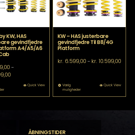
på
varesiden
by KW, HAS
KW – HAS justerbare
are gevindfjedre
gevindfjedre Til B8/4G
Platform A4/A5/A6
Platform
Cab
Prisint
kr.
6.599,00
kr.
10.599,00
–
kr. 6.5
9,00
–
til
Prisinterval:
99,00
kr. 10.
kr. 6.499,00
til
Dette
Dette
Quick View
Vælg
Quick View
der
muligheder
kr. 10.999,00
vare
vare
har
har
flere
flere
varianter.
varianter.
Mulighederne
Mulighederne
kan
kan
vælges
vælges
på
på
ÅBNINGSTIDER