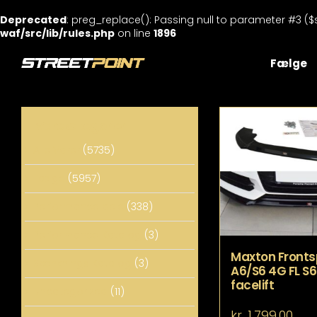
Deprecated
: preg_replace(): Passing null to parameter #3 ($
waf/src/lib/rules.php
on line
1896
Skip
to
Fælge
content
Varekategorier
Alle Varer
(5735)
Fælge
(5957)
Performance dele
(338)
Performance Katalog
(3)
Maxton Frontspl
Sænknings Katalog
(3)
A6/S6 4G FL S6 
facelift
Uncategorized
(11)
kr.
1.799,00