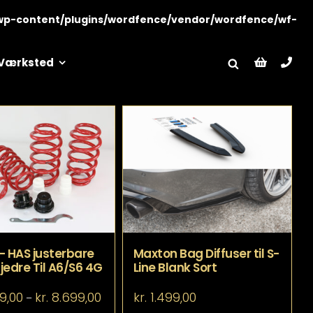
wp-content/plugins/wordfence/vendor/wordfence/wf-
Værksted
– HAS justerbare
Maxton Bag Diffuser til S-
jedre Til A6/S6 4G
Line Blank Sort
Prisinterval:
9,00
kr.
8.699,00
kr.
1.499,00
–
kr. 4.699,00