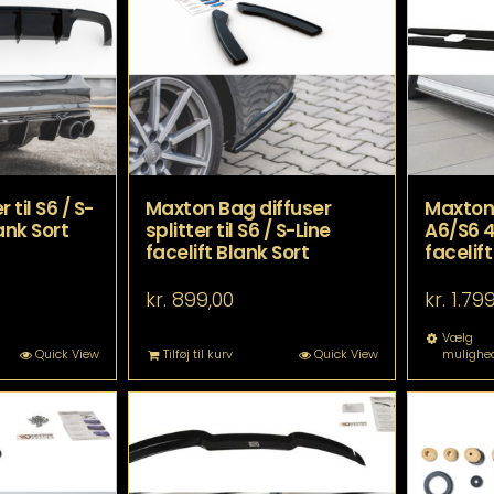
 til S6 / S-
Maxton Bag diffuser
Maxton 
lank Sort
splitter til S6 / S-Line
A6/S6 4
facelift Blank Sort
facelift
kr.
899,00
kr.
1.799
Vælg
Quick View
Tilføj til kurv
Quick View
mulighe