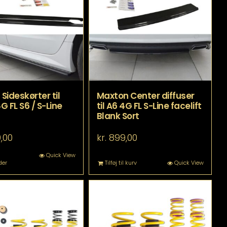
Sideskørter til
Maxton Center diffuser
G FL S6 / S-Line
til A6 4G FL S-Line facelift
Blank Sort
,00
kr.
899,00
Dette
Quick View
der
Tilføj til kurv
Quick View
vare
har
flere
varianter.
Mulighederne
kan
vælges