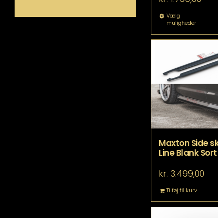
De
Vælg
muligheder
va
ha
fle
va
Mu
ka
væ
p
va
Maxton Side skø
Line Blank Sort
kr.
3.499,00
Tilføj til kurv