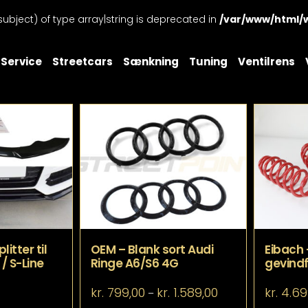
subject) of type array|string is deprecated in
/var/www/html/
Service
Streetcars
Sænkning
Tuning
Ventilrens
itter til
OEM – Blank sort Audi
Eibach 
/ S-Line
Ringe A6/S6 4G
gevindf
Prisinterval:
kr.
799,00
kr.
1.589,00
kr.
4.69
–
kr. 799,00