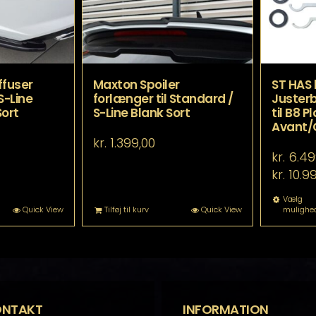
ffuser
Maxton Spoiler
ST HAS 
 S-Line
forlænger til Standard /
Justerb
Sort
S-Line Blank Sort
til B8 
Avant/
kr.
1.399,00
kr.
6.49
kr.
10.9
Vælg
Quick View
Tilføj til kurv
Quick View
mulighe
ONTAKT
INFORMATION