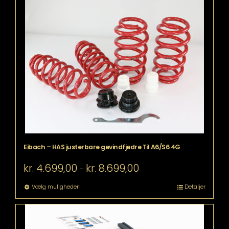
har
flere
varianter.
Mulighederne
kan
vælges
på
varesiden
Eibach – HAS justerbare gevindfjedre Til A6/S6 4G
Prisinterval:
kr.
4.699,00
kr.
8.699,00
–
kr. 4.699,00
til
Dette
Vælg muligheder
Detaljer
kr. 8.699,00
vare
har
flere
varianter.