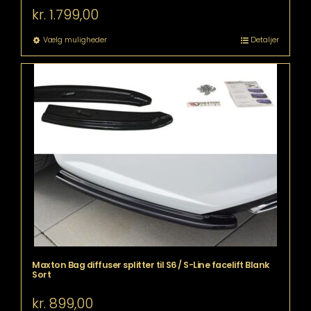
kr.
1.799,00
Dette
Vælg muligheder
Detaljer
vare
har
flere
varianter.
Mulighederne
kan
vælges
på
varesiden
Maxton Bag diffuser splitter til S6 / S-Line facelift Blank
Sort
kr.
899,00