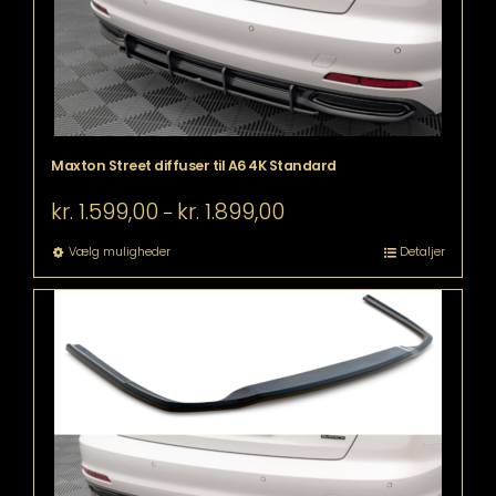
Maxton Street diffuser til A6 4K Standard
Prisinterval:
kr.
1.599,00
kr.
1.899,00
–
kr. 1.599,00
til
Dette
Vælg muligheder
Detaljer
kr. 1.899,00
vare
har
flere
varianter.
Mulighederne
kan
vælges
på
varesiden