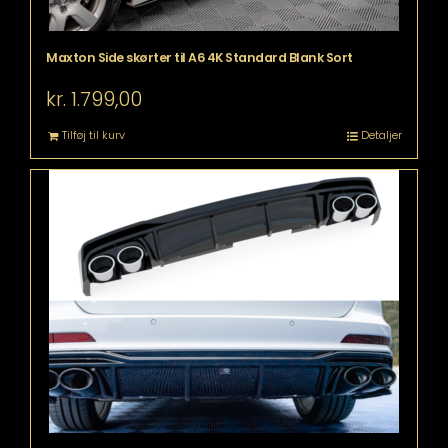
Maxton Side skørter til A6 4K Standard Blank Sort
kr.
1.799,00
Tilføj til kurv
Detaljer