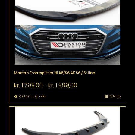
Maxton Frontsplitter til A6/S6 4K S6 / S-Line
Prisinterval:
kr.
1.799,00
kr.
1.999,00
–
kr. 1.799,00
til
Dette
Vælg muligheder
Detaljer
kr. 1.999,00
vare
har
flere
varianter.
Mulighederne
kan