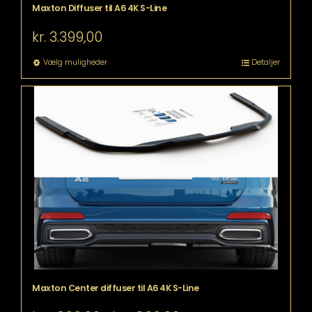
Maxton Diffuser til A6 4K S-Line
kr.
3.399,00
Dette
Vælg muligheder
Detaljer
vare
har
flere
varianter.
Mulighederne
kan
vælges
på
varesiden
Maxton Center diffuser til A6 4K S-Line