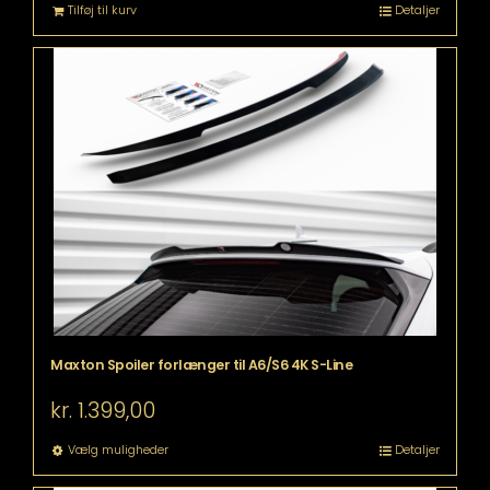
Tilføj til kurv
Detaljer
Maxton Spoiler forlænger til A6/S6 4K S-Line
kr.
1.399,00
Dette
Vælg muligheder
Detaljer
vare