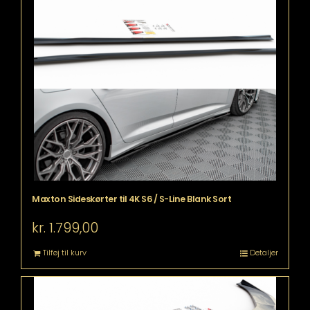
har
flere
varianter.
Mulighederne
kan
vælges
på
varesiden
Maxton Sideskørter til 4K S6 / S-Line Blank Sort
kr.
1.799,00
Tilføj til kurv
Detaljer