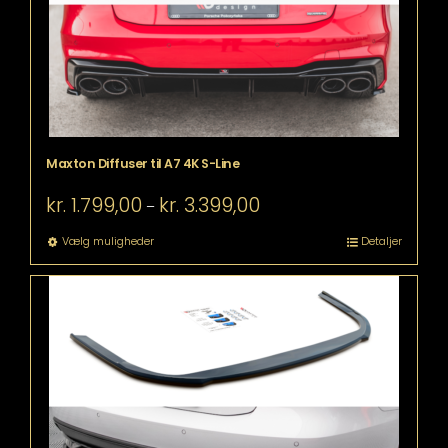
varesiden
Maxton Diffuser til A7 4K S-Line
Prisinterval:
kr.
1.799,00
kr.
3.399,00
–
kr. 1.799,00
til
Dette
Vælg muligheder
Detaljer
kr. 3.399,00
vare
har
flere
varianter.
Mulighederne
kan
vælges
på
varesiden