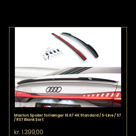
Maxton Spoiler forlænger til A7 4K Standard / S-Line / S7
/ RS7 Blank Sort
kr.
1.399,00