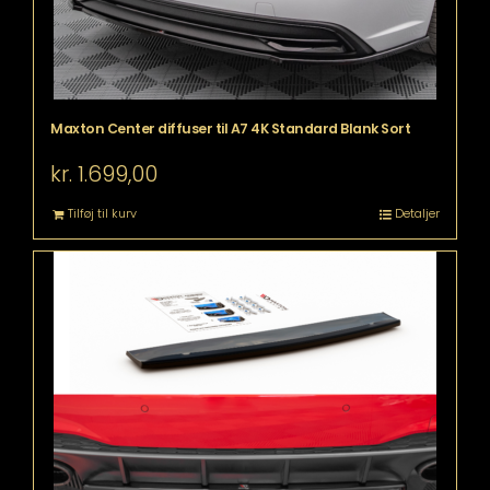
Maxton Center diffuser til A7 4K Standard Blank Sort
kr.
1.699,00
Tilføj til kurv
Detaljer