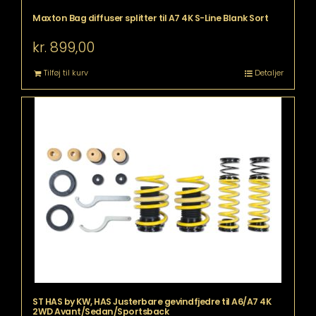
Maxton Bag diffuser splitter til A7 4K S-Line Blank Sort
kr.
899,00
Tilføj til kurv
Detaljer
ST HAS by KW, HAS Justerbare gevindfjedre til A6/A7 4K
2WD Avant/Sedan/Sportsback