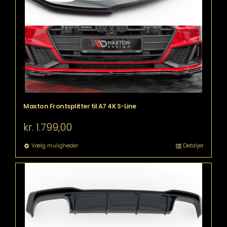
vælges
på
varesiden
Maxton Frontsplitter til A7 4K S-Line
kr.
1.799,00
Dette
Vælg muligheder
Detaljer
vare
har
flere
varianter.
Mulighederne
kan
vælges
på