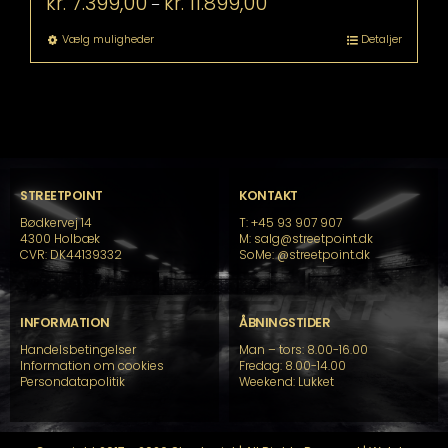
kr.
7.399,00
kr.
11.899,00
–
kr. 7.399,00
til
Dette
Vælg muligheder
Detaljer
kr. 11.899,00
vare
har
flere
varianter.
Mulighederne
kan
vælges
på
STREETPOINT
KONTAKT
varesiden
Bødkervej 14
T: +45 93 907 907
4300 Holbæk
M: salg@streetpoint.dk
CVR: DK44139332
SoMe:
@streetpoint.dk
INFORMATION
ÅBNINGSTIDER
Handelsbetingelser
Man – tors: 8.00-16.00
Information om cookies
Fredag: 8.00-14.00
Persondatapolitik
Weekend: Lukket