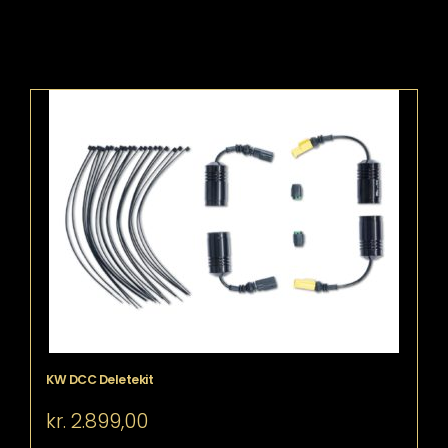
KW DCC Deletekit
kr.
2.899,00