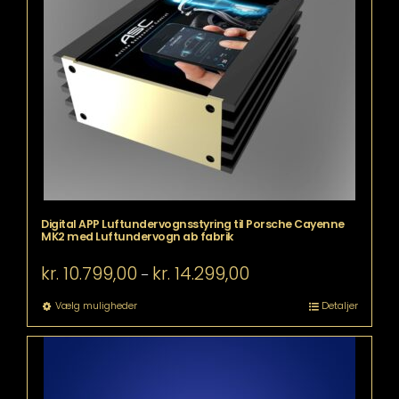
varianter.
Mulighederne
kan
vælges
på
varesiden
Digital APP Luftundervognsstyring til Porsche Cayenne
MK2 med Luftundervogn ab fabrik
Prisinterval:
kr.
10.799,00
kr.
14.299,00
–
kr. 10.799,00
til
Dette
Vælg muligheder
Detaljer
kr. 14.299,00
vare
har
flere
varianter.
Mulighederne