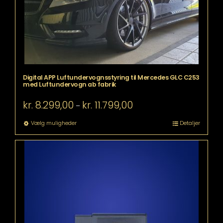
varesiden
Digital APP Luftundervognsstyring til Mercedes GLC C253
med Luftundervogn ab fabrik
Prisinterval:
kr.
8.299,00
kr.
11.799,00
–
kr. 8.299,00
til
Dette
Vælg muligheder
Detaljer
kr. 11.799,00
vare
har
flere
varianter.
Mulighederne
kan
vælges
på
varesiden