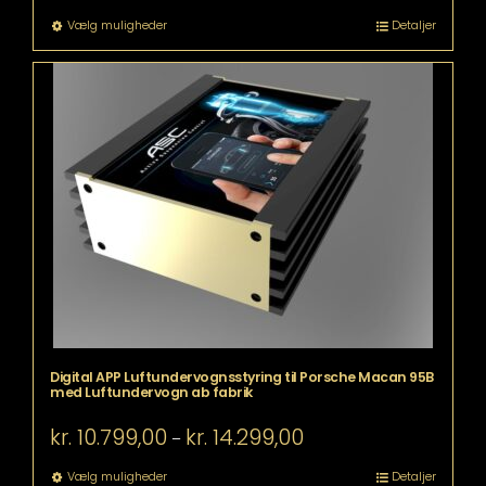
til
Dette
Vælg muligheder
Detaljer
kr. 21.199,00
vare
har
flere
varianter.
Mulighederne
kan
vælges
på
varesiden
Digital APP Luftundervognsstyring til Porsche Macan 95B
med Luftundervogn ab fabrik
Prisinterval:
kr.
10.799,00
kr.
14.299,00
–
kr. 10.799,00
til
Dette
Vælg muligheder
Detaljer