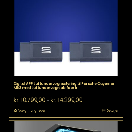
flere
varianter.
Mulighederne
kan
vælges
på
varesiden
Digital APP Luftundervognsstyring til Porsche Cayenne
MK3 med Luftundervogn ab fabrik
Prisinterval:
kr.
10.799,00
kr.
14.299,00
–
kr. 10.799,00
til
Dette
Vælg muligheder
Detaljer
kr. 14.299,00
vare
har
flere