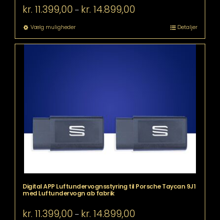
Prisinterval:
kr.
11.399,00
kr.
14.899,00
–
kr. 11.399,00
til
Dette
Vælg muligheder
Detaljer
kr. 14.899,00
vare
har
flere
varianter.
Mulighederne
kan
vælges
på
varesiden
Digital APP Luftundervognsstyring til Porsche Taycan 9J1
med Luftundervogn ab fabrik
Prisinterval:
kr.
11.399,00
kr.
14.899,00
–
kr. 11.399,00