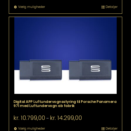
til
Dette
Vælg muligheder
Detaljer
kr. 14.899,00
vare
har
flere
varianter.
Mulighederne
kan
vælges
på
varesiden
Digital APP Luftundervognsstyring til Porsche Panamera
971 med Luftundervogn ab fabrik
Prisinterval:
kr.
10.799,00
kr.
14.299,00
–
kr. 10.799,00
til
Dette
Vælg muligheder
Detaljer