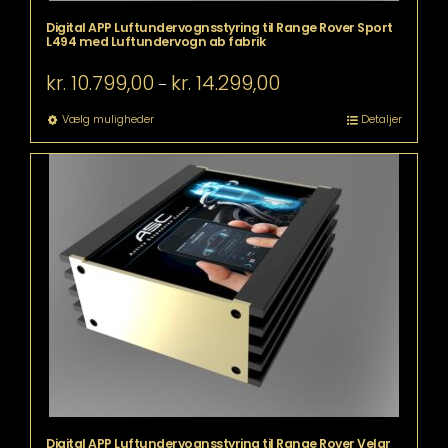
Digital APP Luftundervognsstyring til Range Rover Sport
L494 med Luftundervogn ab fabrik
Prisinterval:
kr.
10.799,00
kr.
14.299,00
–
kr. 10.799,00
til
Dette
Vælg muligheder
Detaljer
kr. 14.299,00
vare
har
flere
varianter.
Mulighederne
kan
vælges
på
varesiden
Digital APP Luftundervognsstyring til Range Rover Velar