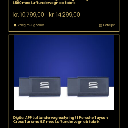
L560 med Luftundervogn ab fabrik
Prisinterval:
kr.
10.799,00
kr.
14.299,00
–
kr. 10.799,00
til
Dette
Vælg muligheder
Detaljer
kr. 14.299,00
vare
har
flere
varianter.
Mulighederne
kan
vælges
på
varesiden
Digital APP Luftundervognsstyring til Porsche Taycan
Cross Turismo 9J1 med Luftundervogn ab fabrik