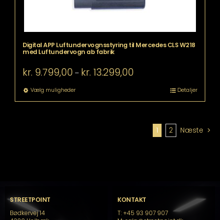
Digital APP Luftundervognsstyring til Mercedes CLS W218
med Luftundervogn ab fabrik
Prisinterval:
kr.
9.799,00
kr.
13.299,00
–
kr. 9.799,00
til
Dette
Vælg muligheder
Detaljer
kr. 13.299,00
vare
har
flere
varianter.
1
2
Næste
Mulighederne
kan
vælges
på
varesiden
STREETPOINT
KONTAKT
Bødkervej 14
T: +45 93 907 907