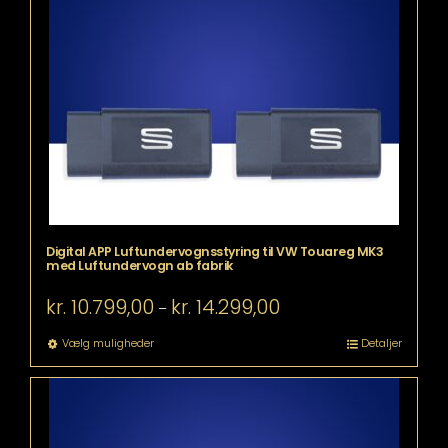
varianter.
Mulighederne
kan
vælges
på
varesiden
Digital APP Luftundervognsstyring til VW Touareg MK3
med Luftundervogn ab fabrik
Prisinterval:
kr.
10.799,00
kr.
14.299,00
–
kr. 10.799,00
til
Dette
Vælg muligheder
Detaljer
kr. 14.299,00
vare
har
flere
varianter.
Mulighederne