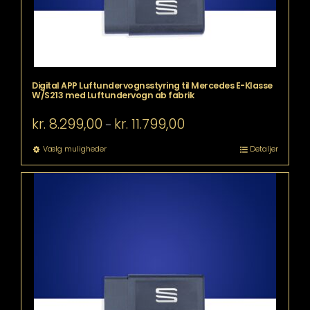
Digital APP Luftundervognsstyring til Mercedes E-Klasse
W/S213 med Luftundervogn ab fabrik
Prisinterval:
kr.
8.299,00
kr.
11.799,00
–
kr. 8.299,00
til
Dette
Vælg muligheder
Detaljer
kr. 11.799,00
vare
har
flere
varianter.
Mulighederne
kan
vælges
på
varesiden