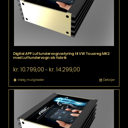
på
varesiden
Digital APP Luftundervognsstyring til VW Touareg MK2
med Luftundervogn ab fabrik
Prisinterval:
kr.
10.799,00
kr.
14.299,00
–
kr. 10.799,00
til
Dette
Vælg muligheder
Detaljer
kr. 14.299,00
vare
har
flere
varianter.
Mulighederne
kan
vælges
på