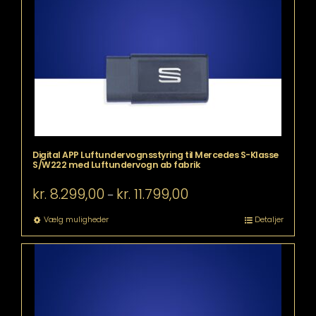
kan
vælges
på
varesiden
Digital APP Luftundervognsstyring til Mercedes S-Klasse
S/W222 med Luftundervogn ab fabrik
Prisinterval:
kr.
8.299,00
kr.
11.799,00
–
kr. 8.299,00
til
Dette
Vælg muligheder
Detaljer
kr. 11.799,00
vare
har
flere
varianter.
Mulighederne
kan
vælges