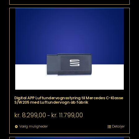
kr. 14.299,00
vare
har
flere
varianter.
Mulighederne
kan
vælges
på
varesiden
Digital APP Luftundervognsstyring til Mercedes C-Klasse
S/W205 med Luftundervogn ab fabrik
Prisinterval:
kr.
8.299,00
kr.
11.799,00
–
kr. 8.299,00
til
Dette
Vælg muligheder
Detaljer
kr. 11.799,00
vare
har