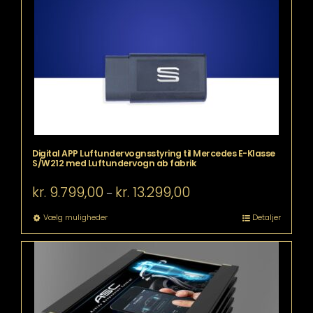
kan
vælges
på
varesiden
Digital APP Luftundervognsstyring til Mercedes E-Klasse
S/W212 med Luftundervogn ab fabrik
Prisinterval:
kr.
9.799,00
kr.
13.299,00
–
kr. 9.799,00
til
Dette
Vælg muligheder
Detaljer
kr. 13.299,00
vare
har
flere
varianter.
Mulighederne
kan
vælges