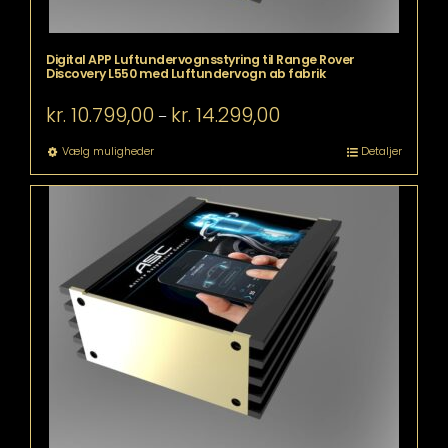
Digital APP Luftundervognsstyring til Range Rover
Discovery L550 med Luftundervogn ab fabrik
Prisinterval:
kr.
10.799,00
kr.
14.299,00
–
kr. 10.799,00
til
Dette
Vælg muligheder
Detaljer
kr. 14.299,00
vare
har
flere
varianter.
Mulighederne
kan
vælges
på
varesiden