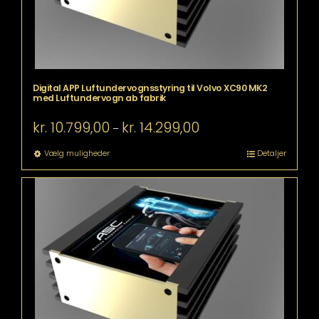
Digital APP Luftundervognsstyring til Volvo XC90 MK2
med Luftundervogn ab fabrik
Prisinterval:
kr.
10.799,00
kr.
14.299,00
–
kr. 10.799,00
til
Dette
Vælg muligheder
Detaljer
kr. 14.299,00
vare
har
flere
varianter.
Mulighederne
kan
vælges
på
varesiden