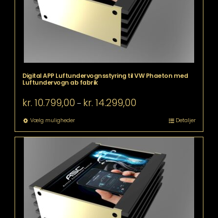
varesiden
Digital APP Luftundervognsstyring til VW Phaeton med
Luftundervogn ab fabrik
Prisinterval:
kr.
10.799,00
kr.
14.299,00
–
kr. 10.799,00
til
Dette
Vælg muligheder
Detaljer
kr. 14.299,00
vare
har
flere
varianter.
Mulighederne
kan
vælges
på
varesiden