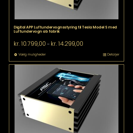
Digital APP Luftundervognsstyring til Tesla Model S med
Luftundervogn ab fabrik
Prisinterval:
kr.
10.799,00
kr.
14.299,00
–
kr. 10.799,00
til
Dette
Vælg muligheder
Detaljer
kr. 14.299,00
vare
har
flere
varianter.
Mulighederne
kan
vælges
på
varesiden