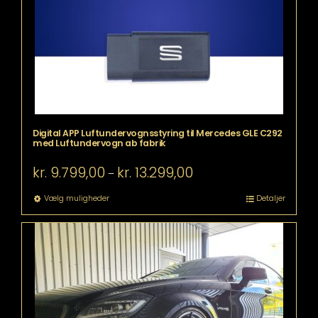
på
varesiden
Digital APP Luftundervognsstyring til Mercedes GLE C292
med Luftundervogn ab fabrik
Prisinterval:
kr.
9.799,00
kr.
13.299,00
–
kr. 9.799,00
til
Dette
Vælg muligheder
Detaljer
kr. 13.299,00
vare
har
flere
varianter.
Mulighederne
kan
vælges
på