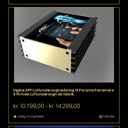
kr. 14.299,00
vare
har
flere
varianter.
Mulighederne
kan
vælges
på
varesiden
Digital APP Luftundervognsstyring til Porsche Panamera
970 med Luftundervogn ab fabrik
Prisinterval:
kr.
10.799,00
kr.
14.299,00
–
kr. 10.799,00
til
Dette
Vælg muligheder
Detaljer
kr. 14.299,00
vare
har