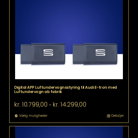
flere
varianter.
Mulighederne
kan
vælges
på
varesiden
Digital APP Luftundervognsstyring til Audi E-tron med
Luftundervogn ab fabrik
Prisinterval:
kr.
10.799,00
kr.
14.299,00
–
kr. 10.799,00
til
Dette
Vælg muligheder
Detaljer
kr. 14.299,00
vare
har
flere