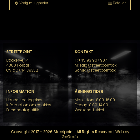
til
Dette
Vælg muligheder
Detaljer
kr. 4.999,00
vare
har
flere
varianter.
Mulighederne
kan
vælges
på
STREETPOINT
KONTAKT
varesiden
Bødkervej 14
T: +45 93 907 907
4300 Holbæk
M: salg@streetpoint.dk
CVR: DK44139332
SoMe:
@streetpoint.dk
INFORMATION
ÅBNINGSTIDER
Handelsbetingelser
Man – tors: 8.00-16.00
Information om cookies
Fredag: 8.00-14.00
Persondatapolitik
Weekend: Lukket
Copyright 2017 - 2026 Streetpoint | All Rights Reserved | Web by
GoGrafix