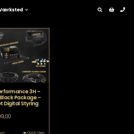
Værksted
 Performance 3H –
l Black Package –
 Digital Styring
99,00
kurv
Quick View