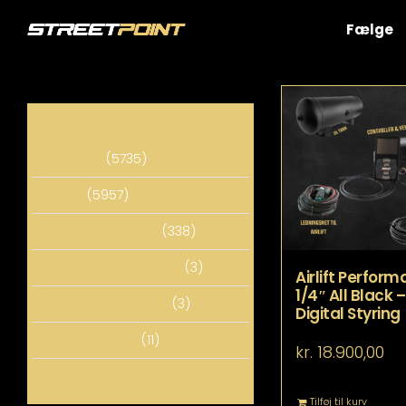
Skip
to
Fælge
content
Varekategorier
Alle Varer
(5735)
Fælge
(5957)
Performance dele
(338)
Performance Katalog
(3)
Airlift Perform
1/4″ All Black
Sænknings Katalog
(3)
Digital Styring
Uncategorized
(11)
kr.
18.900,00
Tilføj til kurv