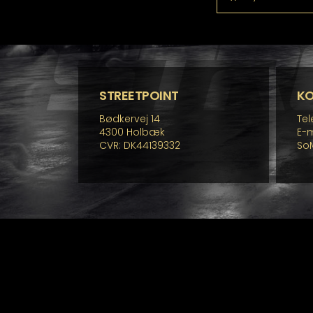
STREETPOINT
K
Bødkervej 14
Tel
4300 Holbæk
E-m
CVR: DK44139332
So