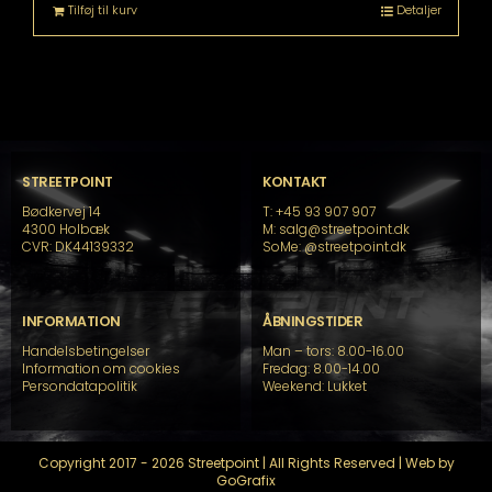
Tilføj til kurv
Detaljer
STREETPOINT
KONTAKT
Bødkervej 14
T: +45 93 907 907
4300 Holbæk
M: salg@streetpoint.dk
CVR: DK44139332
SoMe:
@streetpoint.dk
INFORMATION
ÅBNINGSTIDER
Handelsbetingelser
Man – tors: 8.00-16.00
Information om cookies
Fredag: 8.00-14.00
Persondatapolitik
Weekend: Lukket
Copyright 2017 - 2026 Streetpoint | All Rights Reserved | Web by
GoGrafix