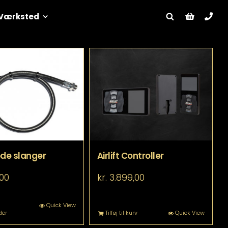
Værksted
de slanger
Airlift Controller
00
kr.
3.899,00
Dette
Quick View
der
Tilføj til kurv
Quick View
vare
har