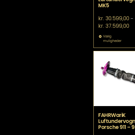
MK5
kr.
30.599,00
–
Pri
kr.
37.599,00
kr.
til
De
Vælg
muligheder
kr.
va
ha
fle
va
Mu
ka
væ
p
va
FAHRWariK
Luftundervogn 
Porsche 911 – 