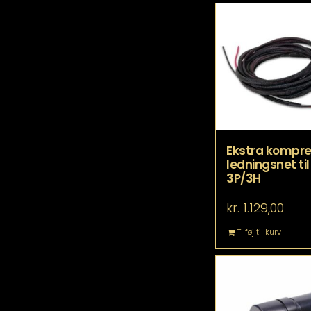
fle
va
Mu
ka
væ
p
va
Ekstra kompre
ledningsnet til 
3P/3H
kr.
1.129,00
Tilføj til kurv