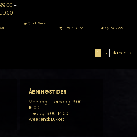
99,00
–
Prisinterval:
99,00
kr. 47.399,00
til
Dette
Quick View
der
Tilføj til kurv
Quick View
kr. 54.399,00
vare
har
flere
varianter.
Mulighederne
1
2
Næste
kan
vælges
på
varesiden
ÅBNINGSTIDER
Mandag – torsdag: 8.00-
16.00
Fredag: 8.00-14.00
Weekend: Lukket