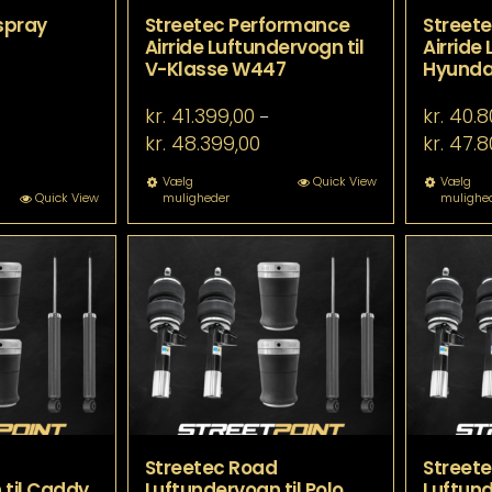
spray
Streetec Performance
Street
Airride Luftundervogn til
Airride
V-Klasse W447
Hyundai
kr.
41.399,00
kr.
40.8
–
Prisinterval:
kr.
48.399,00
kr.
47.8
kr. 41.399,00
til
Dette
Vælg
Quick View
Vælg
Quick View
muligheder
mulighe
kr. 48.399,00
vare
har
flere
varianter.
Mulighederne
kan
vælges
på
varesiden
Streetec Road
Street
 til Caddy
Luftundervogn til Polo
Luftund