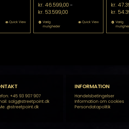
kr.
46.599,00
kr.
47.3
–
isinterval:
Prisinterval:
kr.
53.599,00
kr.
54.3
. 88.899,00
kr. 46.599,00
til
tte
Dette
Quick View
Vælg
Quick View
Vælg
muligheder
mulighe
. 95.899,00
kr. 53.599,00
re
vare
r
har
re
flere
rianter.
varianter.
lighederne
Mulighederne
n
kan
lges
vælges
å
på
residen
varesiden
ONTAKT
INFORMATION
efon: +45 93 907 907
Handelsbetingelser
ail: salg@streetpoint.dk
Information om cookies
Me:
@streetpoint.dk
Persondatapolitik