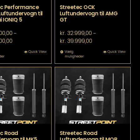
ec Performance
Streetec OCK
 Luftundervogn til
Luftundervogn til AMG
 IONIQ 5
GT
00,00
kr.
32.999,00
–
–
Prisinterval:
Prisinterval:
00,00
kr.
39.999,00
kr. 40.800,00
kr. 32.999,00
til
til
Dette
Dette
Quick View
Vælg
Quick View
der
muligheder
kr. 47.800,00
kr. 39.999,00
vare
vare
har
har
flere
flere
varianter.
varianter.
Mulighederne
Mulighederne
kan
kan
vælges
vælges
på
på
varesiden
varesiden
ec Road
Streetec Road
ervogn til MK5
Luftundervogn til MQB