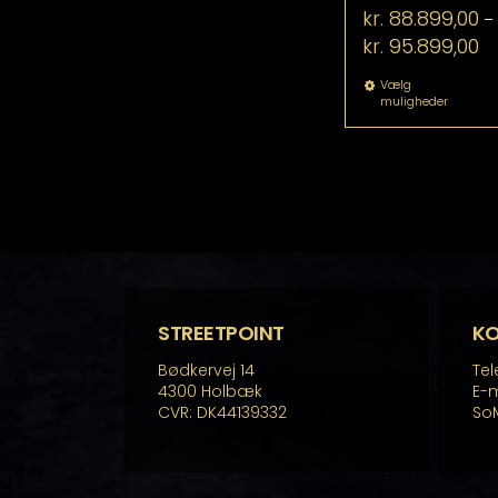
kr.
88.899,00
–
Pr
kr.
95.899,00
kr
til
De
Vælg
muligheder
kr
va
ha
fle
va
Mu
ka
væ
p
va
STREETPOINT
K
Bødkervej 14
Tel
4300 Holbæk
E-m
CVR: DK44139332
So