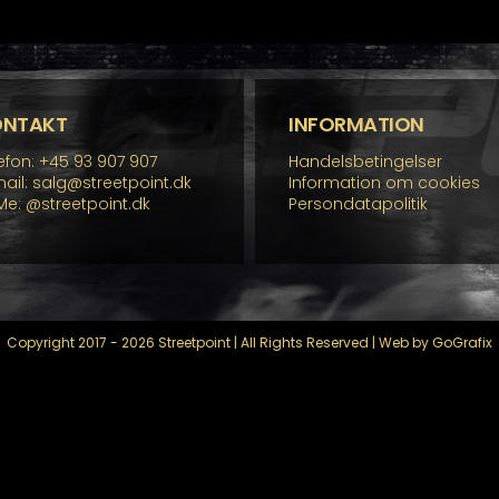
re
flere
rianter.
varianter.
lighederne
Mulighederne
n
kan
lges
vælges
å
på
ONTAKT
INFORMATION
residen
varesiden
efon: +45 93 907 907
Handelsbetingelser
ail: salg@streetpoint.dk
Information om cookies
Me:
@streetpoint.dk
Persondatapolitik
Copyright 2017 - 2026 Streetpoint | All Rights Reserved | Web by GoGrafix