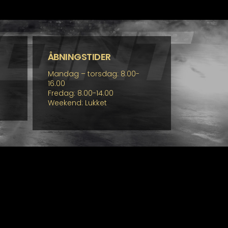
flere
varianter.
Mulighederne
kan
vælges
på
ÅBNINGSTIDER
varesiden
Mandag – torsdag: 8.00-
16.00
Fredag: 8.00-14.00
Weekend: Lukket