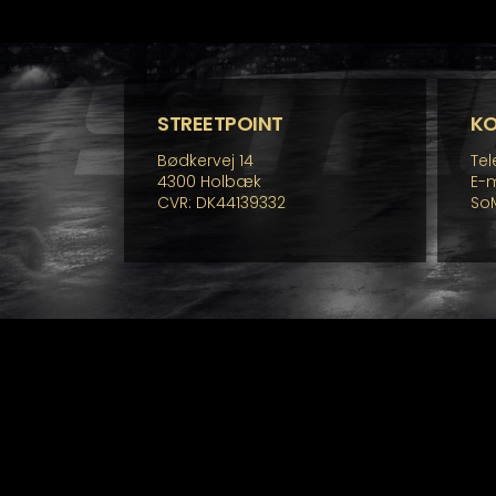
fle
va
Mu
ka
væ
p
STREETPOINT
K
va
Bødkervej 14
Tel
4300 Holbæk
E-m
CVR: DK44139332
So