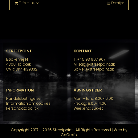
Tilføj til kurv
Detaljer
STREETPOINT
KONTAKT
Bødkervej 14
T: +45 93 907 907
4300 Holbæk
M: salg@streetpoint.dk
CVR: DK44139332
SoMe:
@streetpoint.dk
INFORMATION
ÅBNINGSTIDER
Handelsbetingelser
Man – tors: 8.00-16.00
Information om cookies
Fredag: 8.00-14.00
Persondatapolitik
Weekend: Lukket
Copyright 2017 - 2026 Streetpoint | All Rights Reserved | Web by
GoGrafix