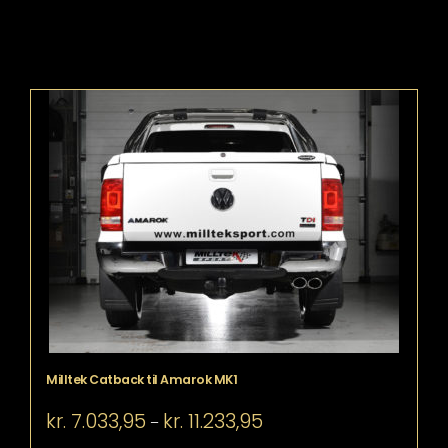
Milltek Catback til Amarok MK1
Prisinterval:
kr.
7.033,95
kr.
11.233,95
–
kr. 7.033,95