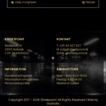
til
Dette
Vælg muligheder
Detaljer
kr. 11.233,95
vare
har
flere
varianter.
Mulighederne
kan
vælges
på
STREETPOINT
KONTAKT
varesiden
Bødkervej 14
T: +45 93 907 907
4300 Holbæk
M: salg@streetpoint.dk
CVR: DK44139332
SoMe:
@streetpoint.dk
INFORMATION
ÅBNINGSTIDER
Handelsbetingelser
Man – tors: 8.00-16.00
Information om cookies
Fredag: 8.00-14.00
Persondatapolitik
Weekend: Lukket
Copyright 2017 - 2026 Streetpoint | All Rights Reserved | Web by
GoGrafix