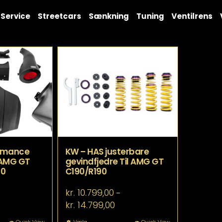
Service
Streetcars
Sænkning
Tuning
Ventilrens
ormance
KW – HAS justerbare
 AMG GT
gevindfjedre Til AMG GT
90
C190/R190
kr.
10.799,00
–
Prisinterval:
kr.
14.799,00
kr. 10.799,00
til