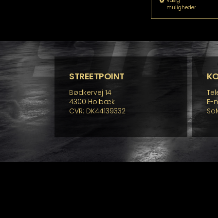
De
Vælg
muligheder
va
ha
fle
va
Mu
ka
væ
p
STREETPOINT
K
va
Bødkervej 14
Tel
4300 Holbæk
E-m
CVR: DK44139332
So