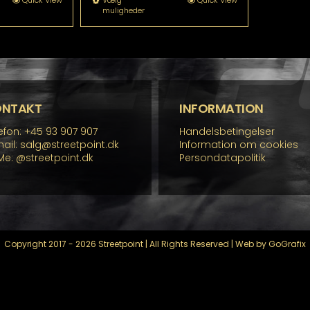
tte
Dette
Quick View
Vælg
Quick View
muligheder
kr. 14.799,00
re
vare
r
har
re
flere
rianter.
varianter.
lighederne
Mulighederne
n
kan
lges
vælges
å
på
ONTAKT
INFORMATION
residen
varesiden
efon: +45 93 907 907
Handelsbetingelser
ail: salg@streetpoint.dk
Information om cookies
Me:
@streetpoint.dk
Persondatapolitik
Copyright 2017 - 2026 Streetpoint | All Rights Reserved | Web by GoGrafix