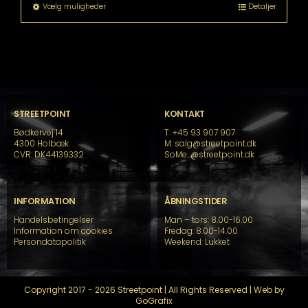
til
Dette
Vælg muligheder
Detaljer
kr. 22.399,00
vare
har
flere
varianter.
Mulighederne
kan
vælges
på
STREETPOINT
KONTAKT
varesiden
Bødkervej 14
T: +45 93 907 907
4300 Holbæk
M: salg@streetpoint.dk
CVR: DK44139332
SoMe:
@streetpoint.dk
INFORMATION
ÅBNINGSTIDER
Handelsbetingelser
Man – tors: 8.00-16.00
Information om cookies
Fredag: 8.00-14.00
Persondatapolitik
Weekend: Lukket
Copyright 2017 - 2026 Streetpoint | All Rights Reserved | Web by
GoGrafix