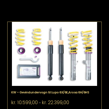
KW – Gevindundervogn til Lupo 6X/6E,Arosa 6H/6HS
Prisinterval:
kr.
10.599,00
kr.
22.399,00
–
kr. 10.599,00