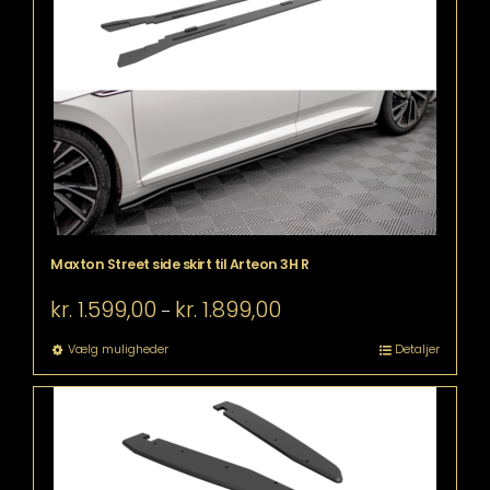
Mulighederne
kan
vælges
på
varesiden
Maxton Street side skirt til Arteon 3H R
Prisinterval:
kr.
1.599,00
kr.
1.899,00
–
kr. 1.599,00
til
Dette
Vælg muligheder
Detaljer
kr. 1.899,00
vare
har
flere
varianter.
Mulighederne
kan