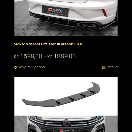
Maxton Street Diffuser til Arteon 3H R
Prisinterval:
kr.
1.599,00
kr.
1.899,00
–
kr. 1.599,00
til
Dette
Vælg muligheder
Detaljer
kr. 1.899,00
vare
har
flere
varianter.
Mulighederne
kan
vælges
på
varesiden