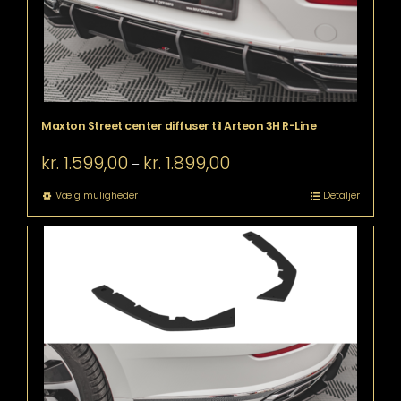
Maxton Street center diffuser til Arteon 3H R-Line
Prisinterval:
kr.
1.599,00
kr.
1.899,00
–
kr. 1.599,00
til
Dette
Vælg muligheder
Detaljer
kr. 1.899,00
vare
har
flere
varianter.
Mulighederne
kan
vælges
på
varesiden