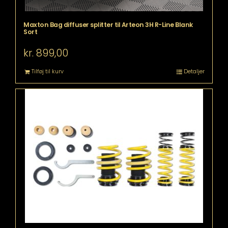
Maxton Bag diffuser splitter til Arteon 3H R-Line Blank
Sort
kr.
899,00
Tilføj til kurv
Detaljer