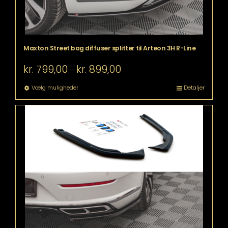
Maxton Street bag diffuser splitter til Arteon 3H R-Line
Prisinterval:
kr.
799,00
kr.
899,00
–
kr. 799,00
til
Dette
Vælg muligheder
Detaljer
kr. 899,00
vare
har
flere
varianter.
Mulighederne
kan
vælges
på
varesiden