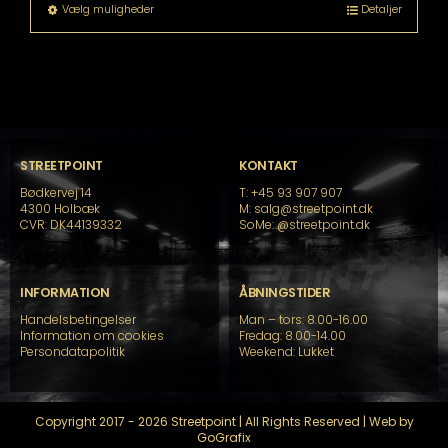
til
Dette
Vælg muligheder
Detaljer
kr. 18.799,00
vare
har
flere
varianter.
Mulighederne
kan
vælges
på
STREETPOINT
KONTAKT
varesiden
Bødkervej 14
T: +45 93 907 907
4300 Holbæk
M: salg@streetpoint.dk
CVR: DK44139332
SoMe:
@streetpoint.dk
INFORMATION
ÅBNINGSTIDER
Handelsbetingelser
Man – tors: 8.00-16.00
Information om cookies
Fredag: 8.00-14.00
Persondatapolitik
Weekend: Lukket
Copyright 2017 - 2026 Streetpoint | All Rights Reserved | Web by
GoGrafix