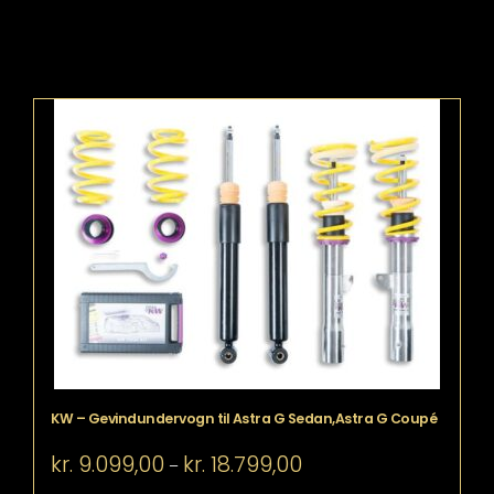
KW – Gevindundervogn til Astra G Sedan,Astra G Coupé
Prisinterval:
kr.
9.099,00
kr.
18.799,00
–
kr. 9.099,00