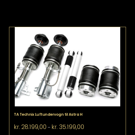
TA Technix Luftundervogn til Astra H
Prisinterval:
kr.
28.199,00
kr.
35.199,00
–
kr. 28.199,00