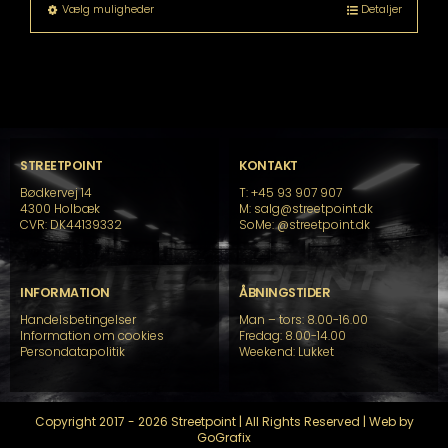
til
Dette
Vælg muligheder
Detaljer
kr. 35.199,00
vare
har
flere
varianter.
Mulighederne
kan
vælges
på
STREETPOINT
KONTAKT
varesiden
Bødkervej 14
T: +45 93 907 907
4300 Holbæk
M: salg@streetpoint.dk
CVR: DK44139332
SoMe:
@streetpoint.dk
INFORMATION
ÅBNINGSTIDER
Handelsbetingelser
Man – tors: 8.00-16.00
Information om cookies
Fredag: 8.00-14.00
Persondatapolitik
Weekend: Lukket
Copyright 2017 - 2026 Streetpoint | All Rights Reserved | Web by
GoGrafix