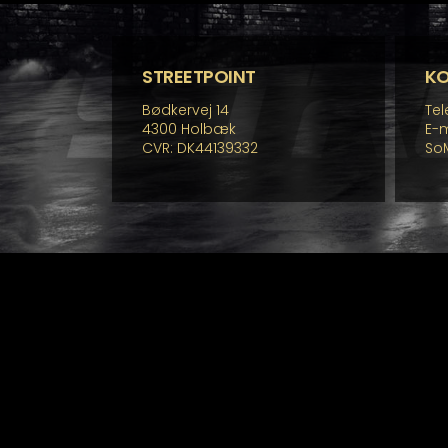
STREETPOINT
K
Bødkervej 14
Tel
4300 Holbæk
E-m
CVR: DK44139332
So