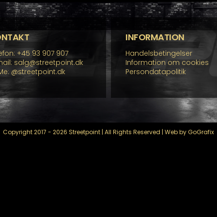
ONTAKT
INFORMATION
efon: +45 93 907 907
Handelsbetingelser
ail: salg@streetpoint.dk
Information om cookies
Me:
@streetpoint.dk
Persondatapolitik
Copyright 2017 - 2026 Streetpoint | All Rights Reserved | Web by GoGrafix