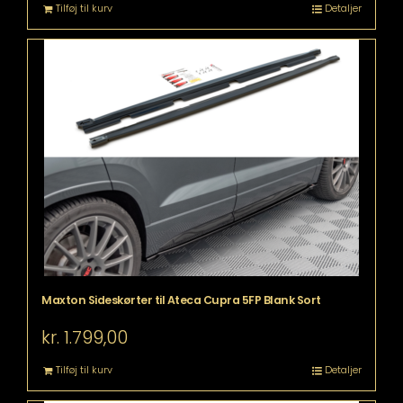
Tilføj til kurv
Detaljer
Maxton Sideskørter til Ateca Cupra 5FP Blank Sort
kr.
1.799,00
Tilføj til kurv
Detaljer