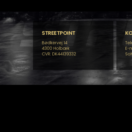
fle
va
Mu
ka
væ
p
STREETPOINT
K
va
Bødkervej 14
Tel
4300 Holbæk
E-m
CVR: DK44139332
So