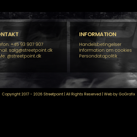
re
rianter.
lighederne
n
lges
å
ONTAKT
INFORMATION
residen
efon: +45 93 907 907
Handelsbetingelser
ail: salg@streetpoint.dk
Information om cookies
Me:
@streetpoint.dk
Persondatapolitik
Copyright 2017 - 2026 Streetpoint | All Rights Reserved | Web by GoGrafix