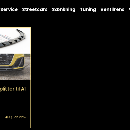
Service
Streetcars
Sænkning
Tuning
Ventilrens
itter til A1
tte
Quick View
re
r