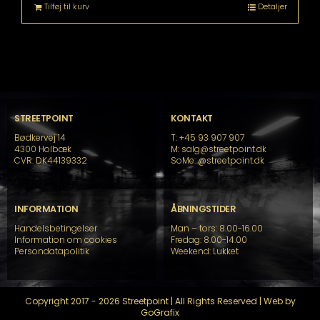
Tilføj til kurv
Detaljer
STREETPOINT
KONTAKT
Bødkervej 14
T: +45 93 907 907
4300 Holbæk
M: salg@streetpoint.dk
CVR: DK44139332
SoMe:
@streetpoint.dk
INFORMATION
ÅBNINGSTIDER
Handelsbetingelser
Man – tors: 8.00-16.00
Information om cookies
Fredag: 8.00-14.00
Persondatapolitik
Weekend: Lukket
Copyright 2017 - 2026 Streetpoint | All Rights Reserved | Web by
GoGrafix