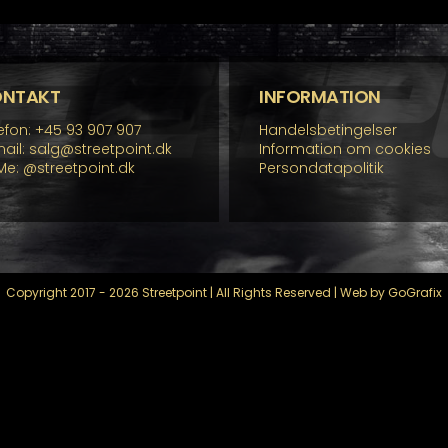
ONTAKT
INFORMATION
efon: +45 93 907 907
Handelsbetingelser
ail: salg@streetpoint.dk
Information om cookies
Me:
@streetpoint.dk
Persondatapolitik
Copyright 2017 - 2026 Streetpoint | All Rights Reserved | Web by GoGrafix