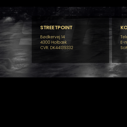
STREETPOINT
K
Bødkervej 14
Tel
4300 Holbæk
E-m
CVR: DK44139332
So