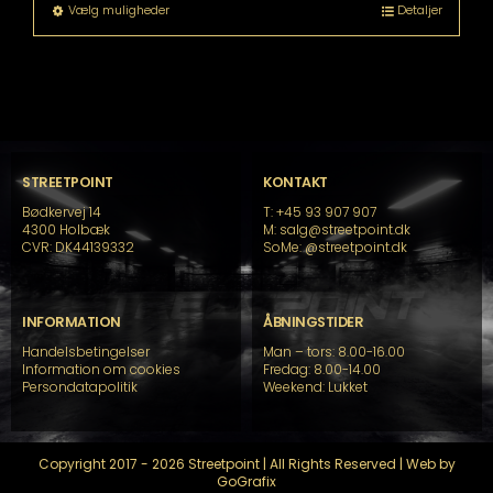
Dette
Vælg muligheder
Detaljer
vare
har
flere
varianter.
Mulighederne
kan
vælges
på
STREETPOINT
KONTAKT
varesiden
Bødkervej 14
T: +45 93 907 907
4300 Holbæk
M: salg@streetpoint.dk
CVR: DK44139332
SoMe:
@streetpoint.dk
INFORMATION
ÅBNINGSTIDER
Handelsbetingelser
Man – tors: 8.00-16.00
Information om cookies
Fredag: 8.00-14.00
Persondatapolitik
Weekend: Lukket
Copyright 2017 - 2026 Streetpoint | All Rights Reserved | Web by
GoGrafix