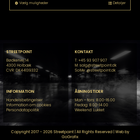
Dette
Vælg muligheder
Detaljer
vare
har
flere
varianter.
Mulighederne
kan
vælges
på
STREETPOINT
KONTAKT
varesiden
Bødkervej 14
T: +45 93 907 907
4300 Holbæk
M: salg@streetpoint.dk
CVR: DK44139332
SoMe:
@streetpoint.dk
INFORMATION
ÅBNINGSTIDER
Handelsbetingelser
Man – tors: 8.00-16.00
Information om cookies
Fredag: 8.00-14.00
Persondatapolitik
Weekend: Lukket
Copyright 2017 - 2026 Streetpoint | All Rights Reserved | Web by
GoGrafix