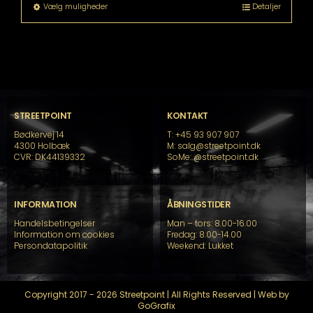
Dette
Vælg muligheder
Detaljer
vare
har
flere
varianter.
Mulighederne
kan
vælges
på
STREETPOINT
KONTAKT
varesiden
Bødkervej 14
T: +45 93 907 907
4300 Holbæk
M: salg@streetpoint.dk
CVR: DK44139332
SoMe:
@streetpoint.dk
INFORMATION
ÅBNINGSTIDER
Handelsbetingelser
Man – tors: 8.00-16.00
Information om cookies
Fredag: 8.00-14.00
Persondatapolitik
Weekend: Lukket
Copyright 2017 - 2026 Streetpoint | All Rights Reserved | Web by
GoGrafix