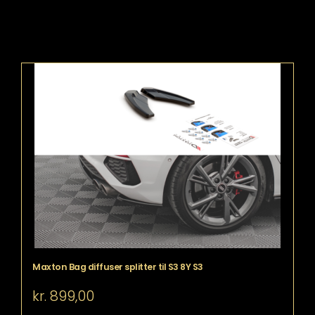
Maxton Bag diffuser splitter til S3 8Y S3
kr.
899,00