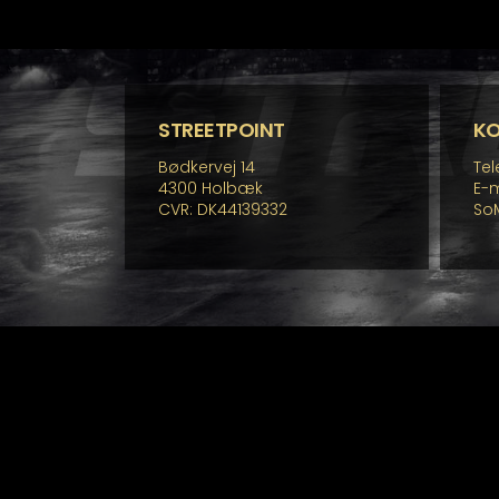
STREETPOINT
K
Bødkervej 14
Tel
4300 Holbæk
E-m
CVR: DK44139332
So