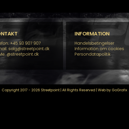
ONTAKT
INFORMATION
efon: +45 93 907 907
Handelsbetingelser
ail: salg@streetpoint.dk
Information om cookies
Me:
@streetpoint.dk
Persondatapolitik
Copyright 2017 - 2026 Streetpoint | All Rights Reserved | Web by GoGrafix