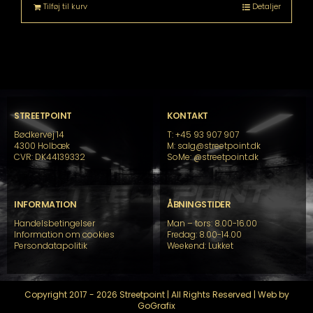
Tilføj til kurv
Detaljer
STREETPOINT
KONTAKT
Bødkervej 14
T: +45 93 907 907
4300 Holbæk
M: salg@streetpoint.dk
CVR: DK44139332
SoMe:
@streetpoint.dk
INFORMATION
ÅBNINGSTIDER
Handelsbetingelser
Man – tors: 8.00-16.00
Information om cookies
Fredag: 8.00-14.00
Persondatapolitik
Weekend: Lukket
Copyright 2017 - 2026 Streetpoint | All Rights Reserved | Web by
GoGrafix