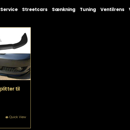
Service
Streetcars
Sænkning
Tuning
Ventilrens
itter til
tte
Quick View
re
r