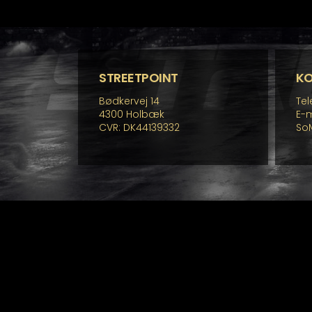
fle
va
Mu
ka
væ
p
STREETPOINT
K
va
Bødkervej 14
Tel
4300 Holbæk
E-m
CVR: DK44139332
So