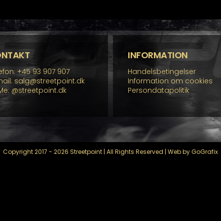
re
rianter.
lighederne
n
lges
å
ONTAKT
INFORMATION
residen
efon: +45 93 907 907
Handelsbetingelser
ail: salg@streetpoint.dk
Information om cookies
Me:
@streetpoint.dk
Persondatapolitik
Copyright 2017 - 2026 Streetpoint | All Rights Reserved | Web by GoGrafix