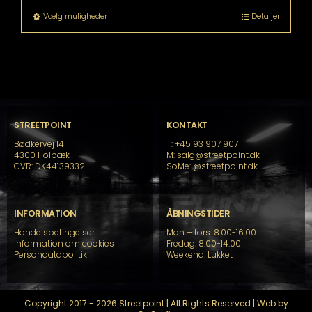
til
Dette
Vælg muligheder
Detaljer
kr. 9.099,00
vare
har
flere
varianter.
Mulighederne
kan
vælges
på
STREETPOINT
KONTAKT
varesiden
Bødkervej 14
T: +45 93 907 907
4300 Holbæk
M: salg@streetpoint.dk
CVR: DK44139332
SoMe:
@streetpoint.dk
INFORMATION
ÅBNINGSTIDER
Handelsbetingelser
Man – tors: 8.00-16.00
Information om cookies
Fredag: 8.00-14.00
Persondatapolitik
Weekend: Lukket
Copyright 2017 - 2026 Streetpoint | All Rights Reserved | Web by