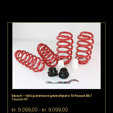
Eibach – HAS justerbare gevindfjedre Til Passat B8 /
Touran 5T
Prisinterval:
kr.
5.099,00
kr.
9.099,00
–
kr. 5.099,00