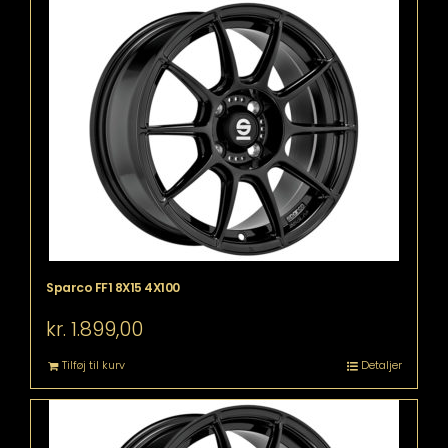
Sparco FF1 8X15 4X100
kr.
1.899,00
Tilføj til kurv
Detaljer