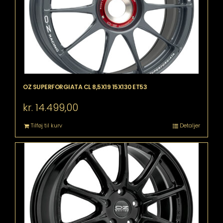
OZ SUPERFORGIATA CL 8,5X19 15X130 ET53
kr.
14.499,00
Tilføj til kurv
Detaljer