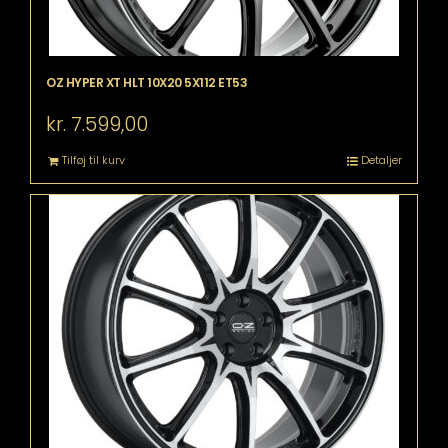
OZ HYPER XT HLT 10X20 5X112 ET53
kr.
7.599,00
Tilføj til kurv
Detaljer