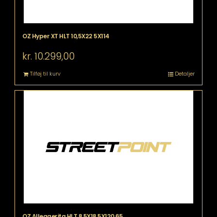
OZ Hyper XT HLT 10,5X22 5X114
kr.
10.299,00
Tilføj til kurv
Detaljer
OZ Alleggerita HLT 8,5X18 5X120,65