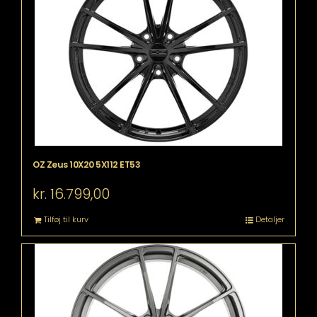
OZ Zeus 10X20 5X112 ET53
kr.
16.799,00
Tilføj til kurv
Detaljer