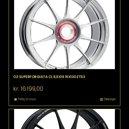
OZ SUPERFORGIATA CL 8,5X19 15X130 ET53
kr.
16.199,00
Tilføj til kurv
Detaljer