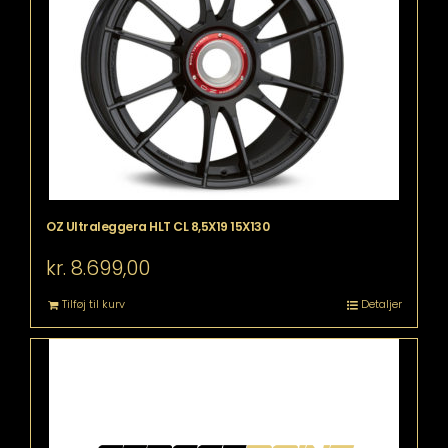
OZ Ultraleggera HLT CL 8,5X19 15X130
kr.
8.699,00
Tilføj til kurv
Detaljer