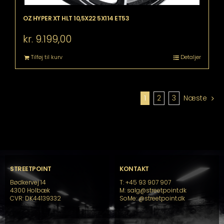
OZ HYPER XT HLT 10,5X22 5X114 ET53
kr.
9.199,00
Tilføj til kurv
Detaljer
1
2
3
Næste
STREETPOINT
KONTAKT
Bødkervej 14
T: +45 93 907 907
4300 Holbæk
M: salg@streetpoint.dk
CVR: DK44139332
SoMe:
@streetpoint.dk