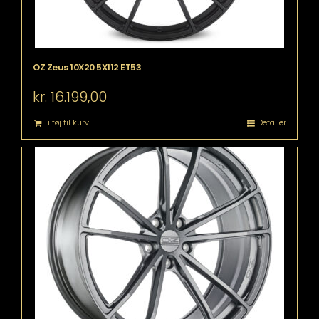
OZ Zeus 10X20 5X112 ET53
kr.
16.199,00
Tilføj til kurv
Detaljer