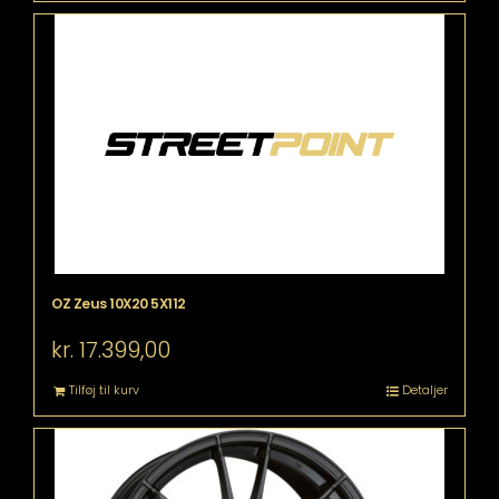
OZ Zeus 10X20 5X112
kr.
17.399,00
Tilføj til kurv
Detaljer