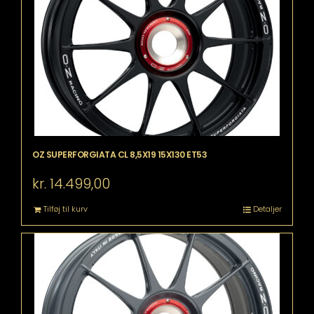
OZ SUPERFORGIATA CL 8,5X19 15X130 ET53
kr.
14.499,00
Tilføj til kurv
Detaljer