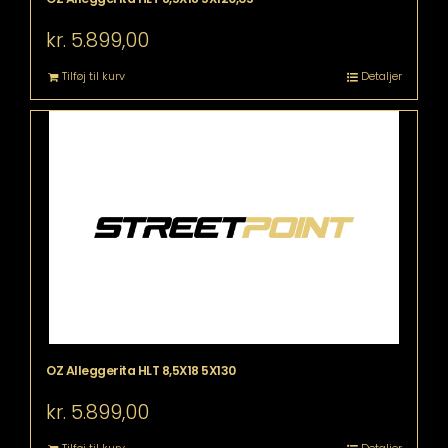
kr.
5.899,00
Tilføj til kurv
Detaljer
OZ Alleggerita HLT 8,5X18 5X130
kr.
5.899,00