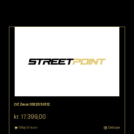
OZ Zeus 10X20 5X112
kr.
17.399,00
Tilføj til kurv
Detaljer