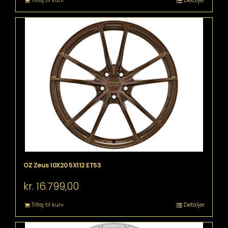
Tilføj til kurv
Detaljer
OZ Zeus 10X20 5X112 ET53
kr.
16.799,00
Tilføj til kurv
Detaljer