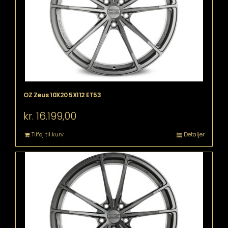
OZ Zeus 10X20 5X112 ET53
kr.
16.199,00
Tilføj til kurv
Detaljer