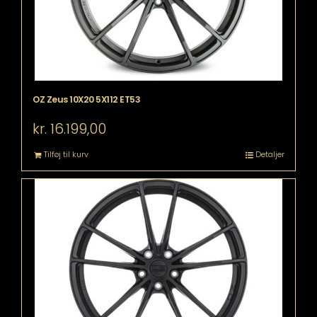
OZ Zeus 10X20 5X112 ET53
kr.
16.199,00
Tilføj til kurv
Detaljer