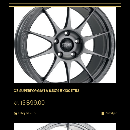
OZ SUPERFORGIATA 8,5X19 5X130 ET53
kr.
13.899,00
Tilføj til kurv
Detaljer