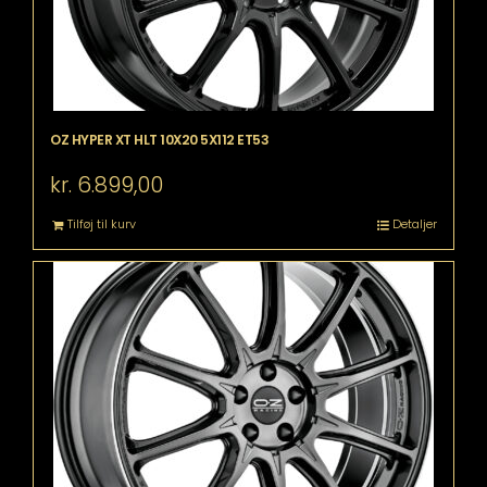
OZ HYPER XT HLT 10X20 5X112 ET53
kr.
6.899,00
Tilføj til kurv
Detaljer