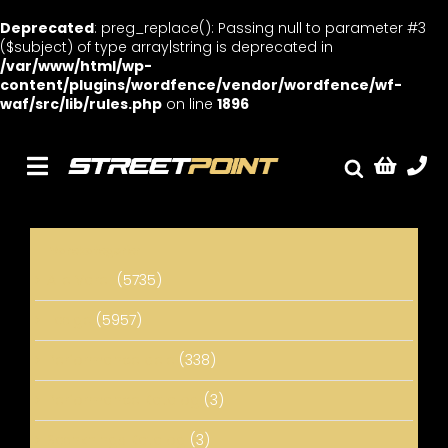
Deprecated
: preg_replace(): Passing null to parameter #3
($subject) of type array|string is deprecated in
/var/www/html/wp-
content/plugins/wordfence/vendor/wordfence/wf-
waf/src/lib/rules.php
on line
1896
Skip
to
content
Toggle
Fælge
Navigation
Service
Varekategorier
Streetcars
Alle Varer
(5735)
Sænkning
Fælge
(5957)
Tuning
Performance dele
(338)
Ventilrens
Performance Katalog
(3)
Værksted
Sænknings Katalog
(3)