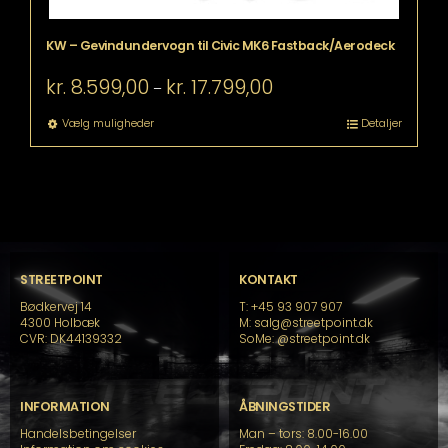
KW – Gevindundervogn til Civic MK6 Fastback/Aerodeck
Prisinterval:
kr.
8.599,00
kr.
17.799,00
–
kr. 8.599,00
til
Dette
Vælg muligheder
Detaljer
kr. 17.799,00
vare
har
flere
varianter.
Mulighederne
kan
vælges
på
STREETPOINT
KONTAKT
varesiden
Bødkervej 14
T: +45 93 907 907
4300 Holbæk
M: salg@streetpoint.dk
CVR: DK44139332
SoMe:
@streetpoint.dk
INFORMATION
ÅBNINGSTIDER
Handelsbetingelser
Man – tors: 8.00-16.00