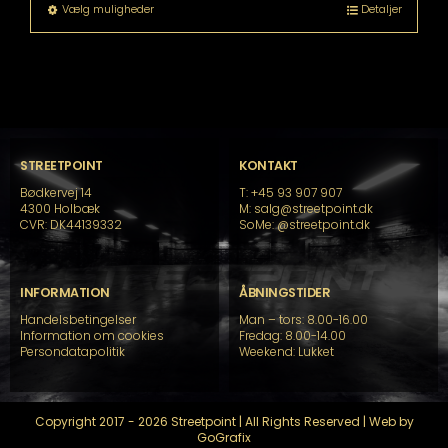
til
Dette
Vælg muligheder
Detaljer
kr. 32.599,00
vare
har
flere
varianter.
Mulighederne
kan
vælges
på
STREETPOINT
KONTAKT
varesiden
Bødkervej 14
T: +45 93 907 907
4300 Holbæk
M: salg@streetpoint.dk
CVR: DK44139332
SoMe:
@streetpoint.dk
INFORMATION
ÅBNINGSTIDER
Handelsbetingelser
Man – tors: 8.00-16.00
Information om cookies
Fredag: 8.00-14.00
Persondatapolitik
Weekend: Lukket
Copyright 2017 - 2026 Streetpoint | All Rights Reserved | Web by
GoGrafix