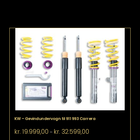
KW – Gevindundervogn til 911 993 Carrera
Prisinterval:
kr.
19.999,00
kr.
32.599,00
–
kr. 19.999,00